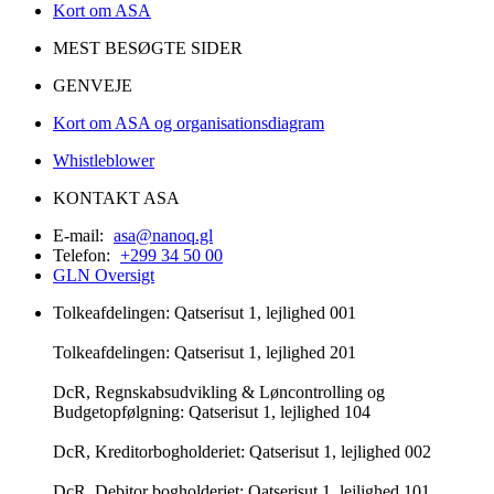
Kort om ASA
MEST BESØGTE SIDER
GENVEJE
Kort om ASA og organisationsdiagram
Whistleblower
KONTAKT ASA
E-mail:
asa@nanoq.gl
Telefon:
+299 34 50 00
GLN Oversigt
Tolkeafdelingen: Qatserisut 1, lejlighed 001
Tolkeafdelingen: Qatserisut 1, lejlighed 201
DcR, Regnskabsudvikling & Løncontrolling og
Budgetopfølgning: Qatserisut 1, lejlighed 104
DcR, Kreditorbogholderiet: Qatserisut 1, lejlighed 002
DcR, Debitor bogholderiet: Qatserisut 1, lejlighed 101