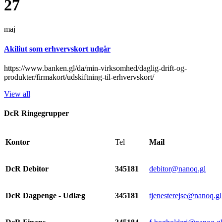
27
maj
Akiliut som erhvervskort udgår
https://www.banken.gl/da/min-virksomhed/daglig-drift-og-
produkter/firmakort/udskiftning-til-erhvervskort/
View all
DcR Ringegrupper
Kontor
Tel
Mail
DcR Debitor
345181
debitor@nanoq.gl
DcR Dagpenge - Udlæg
345181
tjenesterejse@nanoq.gl