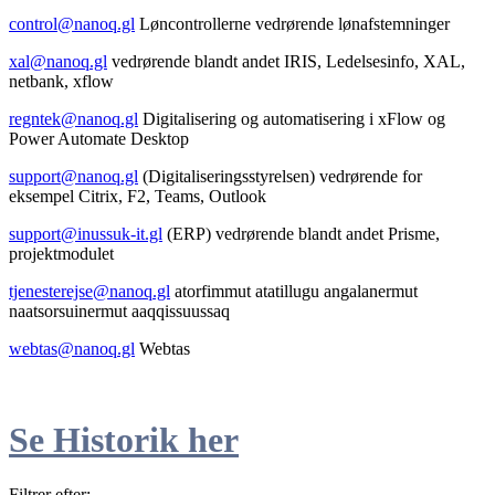
control@nanoq.gl
Løncontrollerne vedrørende lønafstemninger
xal@nanoq.gl
vedrørende blandt andet IRIS, Ledelsesinfo, XAL,
netbank, xflow
regntek@nanoq.gl
Digitalisering og automatisering i xFlow og
Power Automate Desktop
support@nanoq.gl
(Digitaliseringsstyrelsen) vedrørende for
eksempel Citrix, F2, Teams, Outlook
support@inussuk-it.gl
(ERP) vedrørende blandt andet Prisme,
projektmodulet
tjenesterejse@nanoq.gl
atorfimmut atatillugu angalanermut
naatsorsuinermut aaqqissuussaq
webtas@nanoq.gl
Webtas
Se Historik her
Filtrer efter: