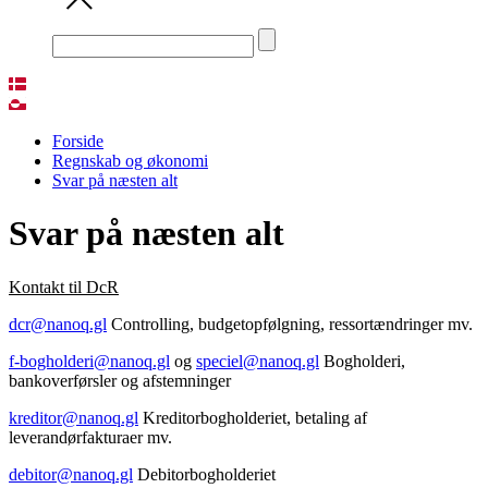
Forside
Regnskab og økonomi
Svar på næsten alt
Svar på næsten alt
Kontakt til DcR
dcr@nanoq.gl
Controlling, budgetopfølgning, ressortændringer mv.
f-bogholderi@nanoq.gl
og
speciel@nanoq.gl
Bogholderi,
bankoverførsler og afstemninger
kreditor@nanoq.gl
Kreditorbogholderiet, betaling af
leverandørfakturaer mv.
debitor@nanoq.gl
Debitorbogholderiet