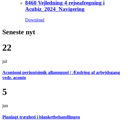
8460 Vejledning 4 rejseafregning i
Acubiz_2024_Navigering
Download
Seneste nyt
22
jul
Acontomi periuutsimik allannguut / Ændring af arbejdsgang
vedr. aconto
5
jun
Planlagt træghed i blanketbehandlingen