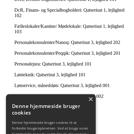
DcR, Finans- og Specialbogholderi: Qatserisut 1, lejlighed
102
Fælleslokaler/Kantine/ Mødelokale: Qatserisut 1, lejlighed
103
Personalekonsulenter/Nanoq: Qatserisut 3, lejlighed 202
Personalekonsulenter/Peqqik: Qatserisut 3, lejlighed 201
Personalejura: Qatserisut 3, lejlighed 101
Lønteknik: Qatserisut 3, lejlighed 101
Lønservice, månedsløn: Qatserisut 3, lejlighed 001
Lønservice, timeløn: Qatserisut 3, lejlighed 002
×
Denne hjemmeside bruger
Intern Revision: Imaneq 32 1. tv.
cookies
Ledelsessekretariatet: 201 i Qatserisut 3
Denne hjemmeside bruger cookies til at
forbedre brugeroplevelsen. Ved at bruge vores
Intern Revision: Qatserisut 1, lejlighed 504
hjemmeside giver du samtykke til alle cookies i