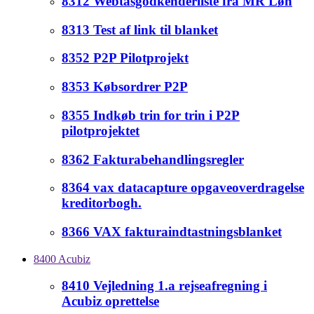
8312 Webtasgodkenderliste fra MR Løn
8313 Test af link til blanket
8352 P2P Pilotprojekt
8353 Købsordrer P2P
8355 Indkøb trin for trin i P2P
pilotprojektet
8362 Fakturabehandlingsregler
8364 vax datacapture opgaveoverdragelse
kreditorbogh.
8366 VAX fakturaindtastningsblanket
8400 Acubiz
8410 Vejledning 1.a rejseafregning i
Acubiz oprettelse