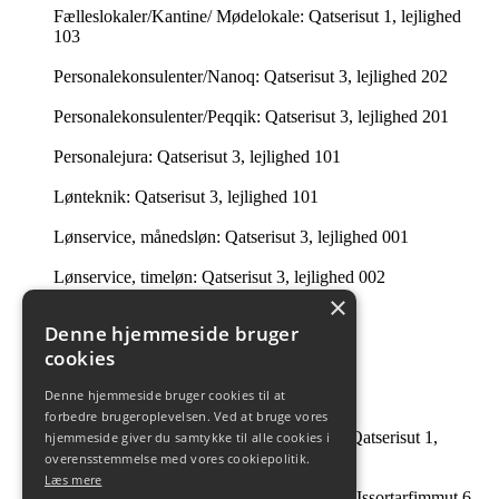
Fælleslokaler/Kantine/ Mødelokale: Qatserisut 1, lejlighed
103
Personalekonsulenter/Nanoq: Qatserisut 3, lejlighed 202
Personalekonsulenter/Peqqik: Qatserisut 3, lejlighed 201
Personalejura: Qatserisut 3, lejlighed 101
Lønteknik: Qatserisut 3, lejlighed 101
Lønservice, månedsløn: Qatserisut 3, lejlighed 001
Lønservice, timeløn: Qatserisut 3, lejlighed 002
×
Intern Revision: Imaneq 32 1. tv.
Denne hjemmeside bruger
cookies
Ledelsessekretariatet: 201 i Qatserisut 3
Denne hjemmeside bruger cookies til at
Intern Revision: Qatserisut 1, lejlighed 504
forbedre brugeroplevelsen. Ved at bruge vores
André Guttesen og Johanne B Tobiassen: Qatserisut 1,
hjemmeside giver du samtykke til alle cookies i
lejlighed 504
overensstemmelse med vores cookiepolitik.
Læs mere
Facility Management & Strategisk Indkøb: Issortarfimmut 6,