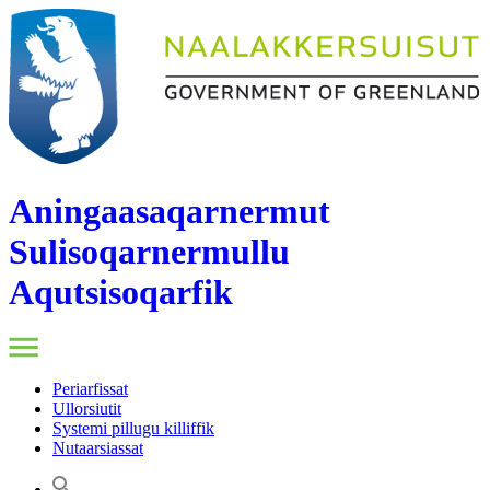
Aningaasaqarnermut
Sulisoqarnermullu
Aqutsisoqarfik
Periarfissat
Ullorsiutit
Systemi pillugu killiffik
Nutaarsiassat