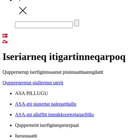
Iseriarneq itigartinneqarpoq
Quppernerup iserfiginissaanut pisinnaatitaanngilatit
Quppernermut siullermut uterit
ASA PILLUGU
ASA-mi siunertat naleqartitallu
ASA-mi allaffiit immikkoortortaqarfiillu
Quppernerit iserfigineqarnerpaat
Iserasuaatit