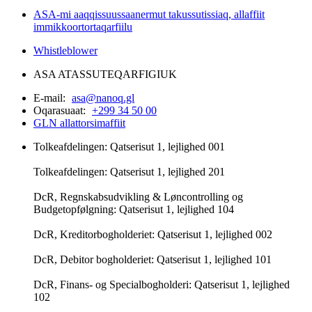
ASA-mi aaqqissuussaanermut takussutissiaq, allaffiit
immikkoortortaqarfiilu
Whistleblower
ASA ATASSUTEQARFIGIUK
E-mail:
asa@nanoq.gl
Oqarasuaat:
+299 34 50 00
GLN allattorsimaffiit
Tolkeafdelingen: Qatserisut 1, lejlighed 001
Tolkeafdelingen: Qatserisut 1, lejlighed 201
DcR, Regnskabsudvikling & Løncontrolling og
Budgetopfølgning: Qatserisut 1, lejlighed 104
DcR, Kreditorbogholderiet: Qatserisut 1, lejlighed 002
DcR, Debitor bogholderiet: Qatserisut 1, lejlighed 101
DcR, Finans- og Specialbogholderi: Qatserisut 1, lejlighed
102