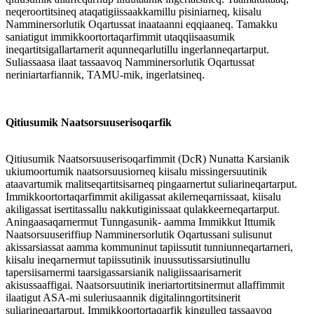
neqeroortitsineq ataqatigiissaakkamillu pisiniarneq, kiisalu
Namminersorlutik Oqartussat inaataanni eqqiaaneq. Tamakku
saniatigut immikkoortortaqarfimmit utaqqiisaasumik
ineqartitsigallartarnerit aqunneqarlutillu ingerlanneqartarput.
Suliassaasa ilaat tassaavoq Namminersorlutik Oqartussat
neriniartarfiannik, TAMU-mik, ingerlatsineq.
Qitiusumik Naatsorsuuserisoqarfik
Qitiusumik Naatsorsuuserisoqarfimmit (DcR) Nunatta Karsianik
ukiumoortumik naatsorsuusiorneq kiisalu missingersuutinik
ataavartumik malitseqartitsisarneq pingaarnertut suliarineqartarput.
Immikkoortortaqarfimmit akiligassat akilerneqarnissaat, kiisalu
akiligassat isertitassallu nakkutiginissaat qulakkeerneqartarput.
Aningaasaqarnermut Tunngasunik- aamma Immikkut Ittumik
Naatsorsuuseriffiup Namminersorlutik Oqartussani sulisunut
akissarsiassat aamma kommuninut tapiissutit tunniunneqartarneri,
kiisalu ineqarnermut tapiissutinik inuussutissarsiutinullu
tapersiisarnermi taarsigassarsianik naligiissaarisarnerit
akisussaaffigai. Naatsorsuutinik ineriartortitsinermut allaffimmit
ilaatigut ASA-mi suleriusaannik digitalinngortitsinerit
suliarineqartarput. Immikkoortortaqarfik kingulleq tassaavoq