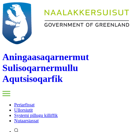
Aningaasaqarnermut
Sulisoqarnermullu
Aqutsisoqarfik
Periarfissat
Ullorsiutit
Systemi pillugu killiffik
Nutaarsiassat