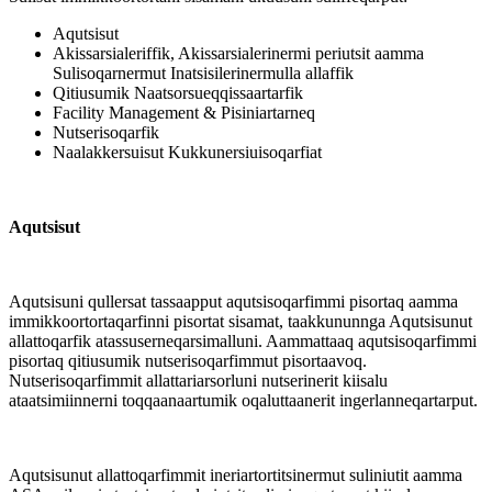
Aqutsisut
Akissarsialeriffik, Akissarsialerinermi periutsit aamma
Sulisoqarnermut Inatsisilerinermulla allaffik
Qitiusumik Naatsorsueqqissaartarfik
Facility Management & Pisiniartarneq
Nutserisoqarfik
Naalakkersuisut Kukkunersiuisoqarfiat
Aqutsisut
Aqutsisuni qullersat tassaapput aqutsisoqarfimmi pisortaq aamma
immikkoortortaqarfinni pisortat sisamat, taakkununnga Aqutsisunut
allattoqarfik atassuserneqarsimalluni. Aammattaaq aqutsisoqarfimmi
pisortaq qitiusumik nutserisoqarfimmut pisortaavoq.
Nutserisoqarfimmit allattariarsorluni nutserinerit kiisalu
ataatsimiinnerni toqqaanaartumik oqaluttaanerit ingerlanneqartarput.
Aqutsisunut allattoqarfimmit ineriartortitsinermut suliniutit aamma