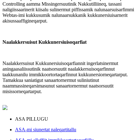
Controlling aamma Missingersuutinik Nakkutilliineq, tassani
naligiissaarinerit kiisalu sulinermut piffissamik nalunaarsuisarfimmi
Webtas-imi kukkusumik nalunaarsukkanik kukkunersiuisarnerit
akisussaaffigineqarput.
Naalakkersuisut Kukkunersiuisoqarfiat
Naalakkersuisut Kukkunersiuisoqarfiannit ingerlatsinermut
aningaasaliissutinik naatsorsuutit naalakkersuisoqarfinnut
taakkunanilu immikkoortortaqarfinnut kukkunersiorneqartarput.
Tamakkua saniatigut sanaartornermut suliniutinut
naammassineqarsimasunut sanaartornermut naatsorsuutit
misissorneqartarput.
ASA PILLUGU
ASA-mi siunertat naleqartitallu