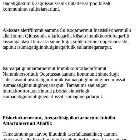
ataqatigiissumik aaqqissuussanik nutarterisarpoq kiisalu
kommuninut sullissiarsarluni.
Akissarsialeriffimmit aamma Sulisoqarnermut Inatsisilerinermullu
allaffimmit Qitiusumik allaffeqarfik kiisalu immikkoortortaqarfiit
tassunga atasut tamaasa sinnerlugit, sulilernermut uppernarsaatit,
tapinut isumaqatigiinniutigineqarlutik suliarineqartarput.
Isumaqatigiinniartarnermut Immikkoortortaqarfimmit
Namminersorlutik Oqartussat aamma kommunit sinnerlugit
sulisitsisutut pisortatigoortumik isumaqatigiinniutigineqartussat
isumaqatigiinniutigineqartarput. Tamatuma saniatigut
immikkoortortaqarfimmit pisortat sinnerlugit
isumaqatigiinniutigineqartussat isumagineqartarput.
Pisiortortarnernut, Ineqartitsigallartarnernut Ininillu
Attartuinermut Allaffik
Tamatumunnga atavoq illuutinik aserfallatsaaliineq aamma
qitiusumik allaffeqarfiup illuutaanik ingerlatsineq. Taamatuttaaq,