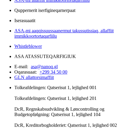
ASA-mi allaffiit immikkoortortaqarfiillu
Quppernerit iserfigineqarnerpaat
Iserasuaatit
ASA-mi aaqqissuussaanermut takussutissiaq, allaffiit
immikkoortortaqarfiilu
Whistleblower
ASA ATASSUTEQARFIGIUK
E-mail:
asa@nanoq.gl
Oqarasuaat:
+299 34 50 00
GLN allattorsimaffiit
Tolkeafdelingen: Qatserisut 1, lejlighed 001
Tolkeafdelingen: Qatserisut 1, lejlighed 201
DcR, Regnskabsudvikling & Løncontrolling og
Budgetopfølgning: Qatserisut 1, lejlighed 104
DcR, Kreditorbogholderiet: Qatserisut 1, lejlighed 002