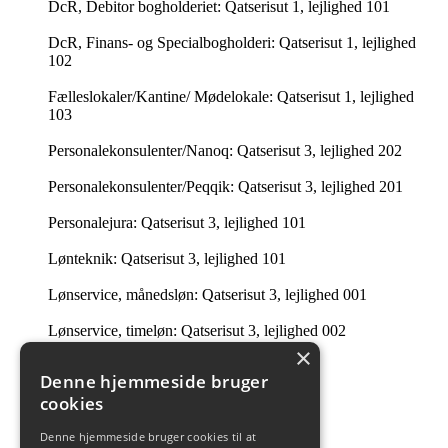
DcR, Debitor bogholderiet: Qatserisut 1, lejlighed 101
DcR, Finans- og Specialbogholderi: Qatserisut 1, lejlighed
102
Fælleslokaler/Kantine/ Mødelokale: Qatserisut 1, lejlighed
103
Personalekonsulenter/Nanoq: Qatserisut 3, lejlighed 202
Personalekonsulenter/Peqqik: Qatserisut 3, lejlighed 201
Personalejura: Qatserisut 3, lejlighed 101
Lønteknik: Qatserisut 3, lejlighed 101
Lønservice, månedsløn: Qatserisut 3, lejlighed 001
Lønservice, timeløn: Qatserisut 3, lejlighed 002
×
Intern Revision: Imaneq 32 1. tv.
Denne hjemmeside bruger
cookies
Ledelsessekretariatet: 201 i Qatserisut 3
Denne hjemmeside bruger cookies til at
Intern Revision: Qatserisut 1, lejlighed 504