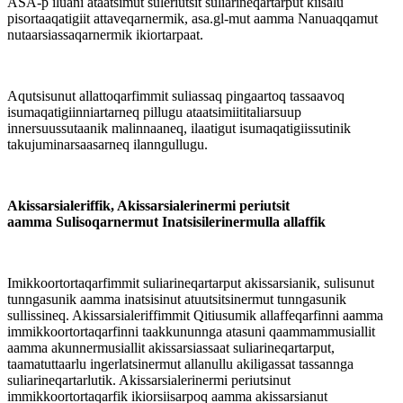
ASA-p iluani ataatsimut suleriutsit suliarineqartarput kiisalu
pisortaaqatigiit attaveqarnermik, asa.gl-mut aamma Nanuaqqamut
nutaarsiassaqarnermik ikiortarpaat.
Aqutsisunut allattoqarfimmit suliassaq pingaartoq tassaavoq
isumaqatigiinniartarneq pillugu ataatsimiititaliarsuup
innersuussutaanik malinnaaneq, ilaatigut isumaqatigiissutinik
takujuminarsaasarneq ilanngullugu.
Akissarsialeriffik, Akissarsialerinermi periutsit
aamma
Sulisoqarnermut Inatsisilerinermulla allaffik
Imikkoortortaqarfimmit suliarineqartarput akissarsianik, sulisunut
tunngasunik aamma inatsisinut atuutsitsinermut tunngasunik
sullissineq. Akissarsialeriffimmit Qitiusumik allaffeqarfinni aamma
immikkoortortaqarfinni taakkununnga atasuni qaammammusiallit
aamma akunnermusiallit akissarsiassaat suliarineqartarput,
taamatuttaarlu ingerlatsinermut allanullu akiligassat tassannga
suliarineqartarlutik. Akissarsialerinermi periutsinut
immikkoortortaqarfik ikiorsiisarpoq aamma akissarsianut