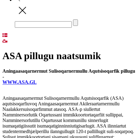
ASA pillugu naatsumik
Aningaasaqarnermut Sulisoqarnermullu Aqutsisoqarfik pillugu
-
WWW.ASA.GL
Aningaasaqarnermut Sulisoqarnermullu Aqutsisoqarfik (ASA)
aqutsisoqarfiuvoq Aningaasaqarnermut Akileraartarnermullu
Naalakkersuisoqarfimmut atasoq. ASA-p siullertut
Namminersorlutik Oqartussani immikkoortortaqarfiit sullippai,
Namminersorlutillu Oqartussat kommunillu sinnerlugit
isumaqatigiissutit isumaqatiginninniutigisarlugit. ASA ilinniartut
studentermedhjælperillu ilanngullugit 120-t pallillugit suli-soqarpoq.
Sulisut immikkoortortani sisamani ukuusuni suliffeqarput: