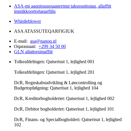
ASA-mi aaqqissuussaanermut takussutissiaq, allaffiit
immikkoortortaqarfiilu
Whistleblower
ASA ATASSUTEQARFIGIUK
E-mail:
asa@nanoq.gl
Oqarasuaat:
+299 34 50 00
GLN allattorsimaffiit
Tolkeafdelingen: Qatserisut 1, lejlighed 001
Tolkeafdelingen: Qatserisut 1, lejlighed 201
DcR, Regnskabsudvikling & Løncontrolling og
Budgetopfølgning: Qatserisut 1, lejlighed 104
DcR, Kreditorbogholderiet: Qatserisut 1, lejlighed 002
DcR, Debitor bogholderiet: Qatserisut 1, lejlighed 101
DcR, Finans- og Specialbogholderi: Qatserisut 1, lejlighed
102