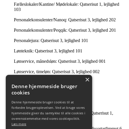
Fælleslokaler/Kantine/ Mødelokale: Qatserisut 1, lejlighed
103
Personalekonsulenter/Nanoq: Qatserisut 3, lejlighed 202
Personalekonsulenter/Peqqik: Qatserisut 3, lejlighed 201
Personalejura: Qatserisut 3, lejlighed 101
Lønteknik: Qatserisut 3, lejlighed 101
Lønservice, månedsløn: Qatserisut 3, lejlighed 001
Lønservice, timeløn: Qatserisut 3, lejlighed 002
×
Intern Revision: Imaneq 32 1. tv.
Denne hjemmeside bruger
cookies
Ledelsessekretariatet: 201 i Qatserisut 3
Denne hjemmeside bruger cookies til at
Intern Revision: Qatserisut 1, lejlighed 504
forbedre brugeroplevelsen. Ved at bruge vores
André Guttesen og Johanne B Tobiassen: Qatserisut 1,
hjemmeside giver du samtykke til alle cookies i
lejlighed 504
overensstemmelse med vores cookiepolitik.
Læs mere
Facility Management & Strategisk Indkøb: Issortarfimmut 6,