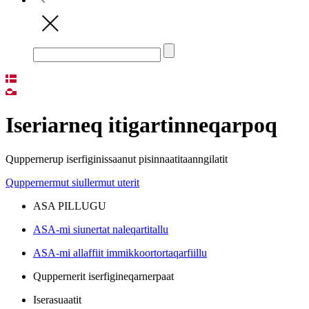
Iseriarneq itigartinneqarpoq
Quppernerup iserfiginissaanut pisinnaatitaanngilatit
Quppernermut siullermut uterit
ASA PILLUGU
ASA-mi siunertat naleqartitallu
ASA-mi allaffiit immikkoortortaqarfiillu
Quppernerit iserfigineqarnerpaat
Iserasuaatit