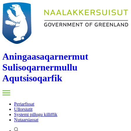
Aningaasaqarnermut
Sulisoqarnermullu
Aqutsisoqarfik
Periarfissat
Ullorsiutit
Systemi pillugu killiffik
Nutaarsiassat