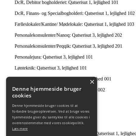
DcR, Debitor bogholderiet: Qatserisut 1, lejlighed 101
DcR, Finans- og Specialbogholderi: Qatserisut 1, lejlighed 102
Fælleslokaler/Kantine/ Mødelokale: Qatserisut 1, lejlighed 103
Personalekonsulenter/Nanoq: Qatserisut 3, lejlighed 202
Personalekonsulenter/Peqqik: Qatserisut 3, lejlighed 201
Personalejura: Qatserisut 3, lejlighed 101
Lønteknik: Qatserisut 3, lejlighed 101
Lønservice, månedsløn: Qatserisut 3, lejlighed 001
×
Denne hjemmeside bruger
Lønservice, timeløn: Qatserisut 3, lejlighed 002
cookies
Intern Revision: Imaneq 32 1. tv.
Denne hjemmeside bruger cookies til at
Ledelsessekretariatet: 201 i Qatserisut 3
forbedre brugeroplevelsen. Ved at bruge vores
hjemmeside giver du samtykke til alle cookies i
Intern Revision: Qatserisut 1, lejlighed 504
overensstemmelse med vores cookiepolitik.
Læs mere
André Guttesen og Johanne B Tobiassen: Qatserisut 1, lejlighe