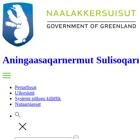
Aningaasaqarnermut Sulisoqarn
Periarfissat
Ullorsiutit
Systemi pillugu killiffik
Nutaarsiassat