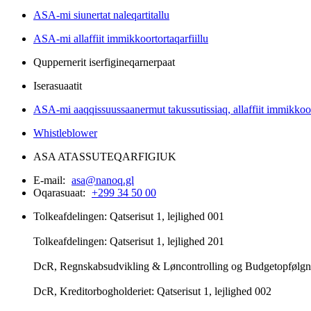
ASA-mi siunertat naleqartitallu
ASA-mi allaffiit immikkoortortaqarfiillu
Quppernerit iserfigineqarnerpaat
Iserasuaatit
ASA-mi aaqqissuussaanermut takussutissiaq, allaffiit immikkoor
Whistleblower
ASA ATASSUTEQARFIGIUK
E-mail:
asa@nanoq.gl
Oqarasuaat:
+299 34 50 00
Tolkeafdelingen: Qatserisut 1, lejlighed 001
Tolkeafdelingen: Qatserisut 1, lejlighed 201
DcR, Regnskabsudvikling & Løncontrolling og Budgetopfølgning
DcR, Kreditorbogholderiet: Qatserisut 1, lejlighed 002