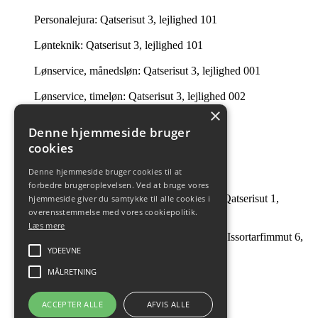
Personalejura: Qatserisut 3, lejlighed 101
Lønteknik: Qatserisut 3, lejlighed 101
Lønservice, månedsløn: Qatserisut 3, lejlighed 001
Lønservice, timeløn: Qatserisut 3, lejlighed 002
×
Intern Revision: Imaneq 32 1. tv.
Denne hjemmeside bruger
cookies
Ledelsessekretariatet: 201 i Qatserisut 3
Denne hjemmeside bruger cookies til at
Intern Revision: Qatserisut 1, lejlighed 504
forbedre brugeroplevelsen. Ved at bruge vores
André Guttesen og Johanne B Tobiassen: Qatserisut 1,
hjemmeside giver du samtykke til alle cookies i
lejlighed 504
overensstemmelse med vores cookiepolitik.
Læs mere
Facility Management & Strategisk Indkøb: Issortarfimmut 6,
kælderen
YDEEVNE
MÅLRETNING
ACCEPTER ALLE
AFVIS ALLE