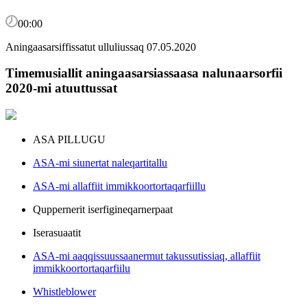
00:00
Aningaasarsiffissatut ulluliussaq 07.05.2020
Timemusiallit aningaasarsiassaasa nalunaarsorfii
2020-mi atuuttussat
ASA PILLUGU
ASA-mi siunertat naleqartitallu
ASA-mi allaffiit immikkoortortaqarfiillu
Quppernerit iserfigineqarnerpaat
Iserasuaatit
ASA-mi aaqqissuussaanermut takussutissiaq, allaffiit
immikkoortortaqarfiilu
Whistleblower