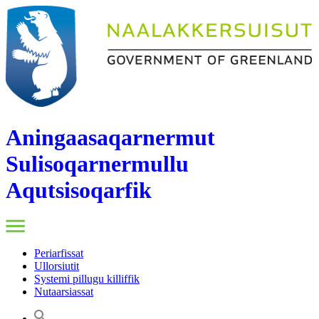
Aningaasaqarnermut
Sulisoqarnermullu
Aqutsisoqarfik
Periarfissat
Ullorsiutit
Systemi pillugu killiffik
Nutaarsiassat