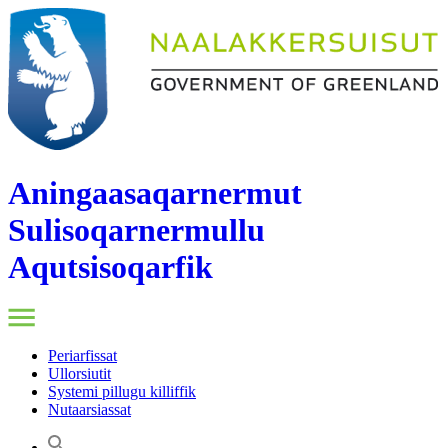
Aningaasaqarnermut
Sulisoqarnermullu
Aqutsisoqarfik
Periarfissat
Ullorsiutit
Systemi pillugu killiffik
Nutaarsiassat