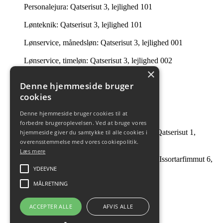
Personalejura: Qatserisut 3, lejlighed 101
Lønteknik: Qatserisut 3, lejlighed 101
Lønservice, månedsløn: Qatserisut 3, lejlighed 001
Lønservice, timeløn: Qatserisut 3, lejlighed 002
×
Intern Revision: Imaneq 32 1. tv.
Denne hjemmeside bruger
cookies
Ledelsessekretariatet: 201 i Qatserisut 3
Denne hjemmeside bruger cookies til at
Intern Revision: Qatserisut 1, lejlighed 504
forbedre brugeroplevelsen. Ved at bruge vores
André Guttesen og Johanne B Tobiassen: Qatserisut 1,
hjemmeside giver du samtykke til alle cookies i
lejlighed 504
overensstemmelse med vores cookiepolitik.
Læs mere
Facility Management & Strategisk Indkøb: Issortarfimmut 6,
kælderen
YDEEVNE
MÅLRETNING
ACCEPTER ALLE
AFVIS ALLE