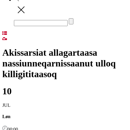
Akissarsiat allagartaasa
nassiunneqarnissaanut ulloq
killigititaasoq
10
JUL
Løn
00:00