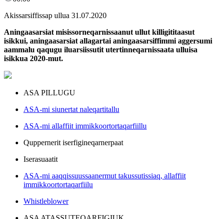
Akissarsiffissap ullua 31.07.2020
Aningaasarsiat misissorneqarnissaanut ullut killigititaasut
isikkui, aningaasarsiat allagartai aningaasarsiffimmi aggersumi
aammalu qaqugu iluarsiissutit utertinneqarnissaata ulluisa
isikkua 2020-mut.
ASA PILLUGU
ASA-mi siunertat naleqartitallu
ASA-mi allaffiit immikkoortortaqarfiillu
Quppernerit iserfigineqarnerpaat
Iserasuaatit
ASA-mi aaqqissuussaanermut takussutissiaq, allaffiit
immikkoortortaqarfiilu
Whistleblower
ASA ATASSUTEQARFIGIUK