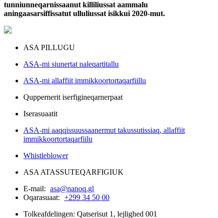
tunniunneqarnissaanut killiliussat aammalu
aningaasarsiffissatut ulluliussat isikkui 2020-mut.
ASA PILLUGU
ASA-mi siunertat naleqartitallu
ASA-mi allaffiit immikkoortortaqarfiillu
Quppernerit iserfigineqarnerpaat
Iserasuaatit
ASA-mi aaqqissuussaanermut takussutissiaq, allaffiit
immikkoortortaqarfiilu
Whistleblower
ASA ATASSUTEQARFIGIUK
E-mail:
asa@nanoq.gl
Oqarasuaat:
+299 34 50 00
Tolkeafdelingen: Qatserisut 1, lejlighed 001