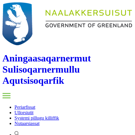
Aningaasaqarnermut
Sulisoqarnermullu
Aqutsisoqarfik
Periarfissat
Ullorsiutit
Systemi pillugu killiffik
Nutaarsiassat