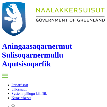
Aningaasaqarnermut
Sulisoqarnermullu
Aqutsisoqarfik
Periarfissat
Ullorsiutit
Systemi pillugu killiffik
Nutaarsiassat