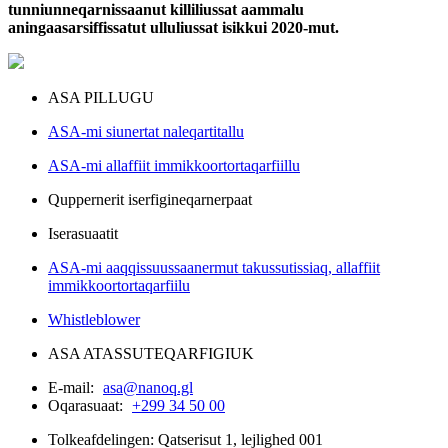
tunniunneqarnissaanut killiliussat aammalu
aningaasarsiffissatut ulluliussat isikkui 2020-mut.
ASA PILLUGU
ASA-mi siunertat naleqartitallu
ASA-mi allaffiit immikkoortortaqarfiillu
Quppernerit iserfigineqarnerpaat
Iserasuaatit
ASA-mi aaqqissuussaanermut takussutissiaq, allaffiit
immikkoortortaqarfiilu
Whistleblower
ASA ATASSUTEQARFIGIUK
E-mail:
asa@nanoq.gl
Oqarasuaat:
+299 34 50 00
Tolkeafdelingen: Qatserisut 1, lejlighed 001