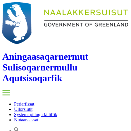
Aningaasaqarnermut
Sulisoqarnermullu
Aqutsisoqarfik
Periarfissat
Ullorsiutit
Systemi pillugu killiffik
Nutaarsiassat