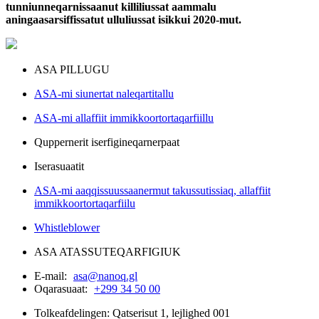
tunniunneqarnissaanut killiliussat aammalu
aningaasarsiffissatut ulluliussat isikkui 2020-mut.
ASA PILLUGU
ASA-mi siunertat naleqartitallu
ASA-mi allaffiit immikkoortortaqarfiillu
Quppernerit iserfigineqarnerpaat
Iserasuaatit
ASA-mi aaqqissuussaanermut takussutissiaq, allaffiit
immikkoortortaqarfiilu
Whistleblower
ASA ATASSUTEQARFIGIUK
E-mail:
asa@nanoq.gl
Oqarasuaat:
+299 34 50 00
Tolkeafdelingen: Qatserisut 1, lejlighed 001