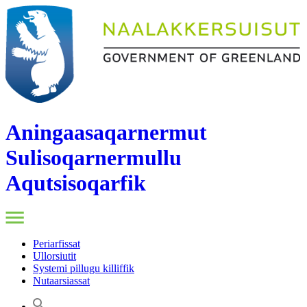
Aningaasaqarnermut
Sulisoqarnermullu
Aqutsisoqarfik
Periarfissat
Ullorsiutit
Systemi pillugu killiffik
Nutaarsiassat