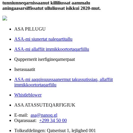
tunniunneqarnissaanut killiliussat aammalu
aningaasarsiffissatut ulluliussat isikkui 2020-mut.
ASA PILLUGU
ASA-mi siunertat naleqartitallu
ASA-mi allaffiit immikkoortortaqarfiillu
Quppernerit iserfigineqarnerpaat
Iserasuaatit
ASA-mi aaqqissuussaanermut takussutissiaq, allaffiit
immikkoortortaqarfiilu
Whistleblower
ASA ATASSUTEQARFIGIUK
E-mail:
asa@nanoq.gl
Oqarasuaat:
+299 34 50 00
Tolkeafdelingen: Qatserisut 1, lejlighed 001