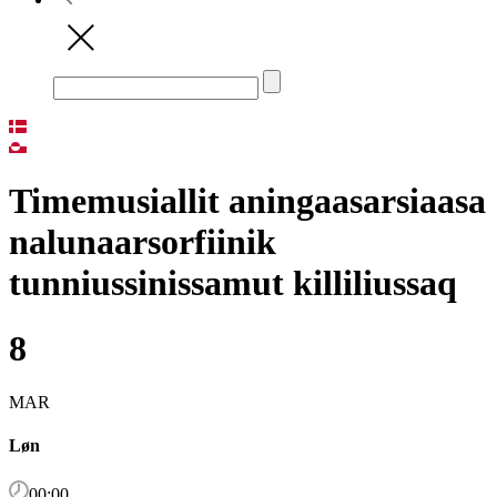
Timemusiallit aningaasarsiaasa
nalunaarsorfiinik
tunniussinissamut killiliussaq
8
MAR
Løn
00:00