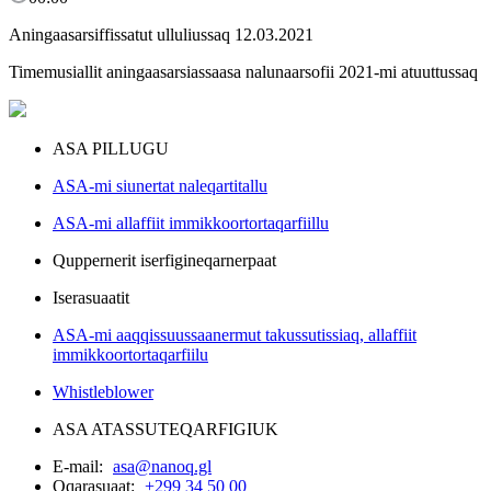
Aningaasarsiffissatut ulluliussaq 12.03.2021
Timemusiallit aningaasarsiassaasa nalunaarsofii 2021-mi atuuttussaq
ASA PILLUGU
ASA-mi siunertat naleqartitallu
ASA-mi allaffiit immikkoortortaqarfiillu
Quppernerit iserfigineqarnerpaat
Iserasuaatit
ASA-mi aaqqissuussaanermut takussutissiaq, allaffiit
immikkoortortaqarfiilu
Whistleblower
ASA ATASSUTEQARFIGIUK
E-mail:
asa@nanoq.gl
Oqarasuaat:
+299 34 50 00