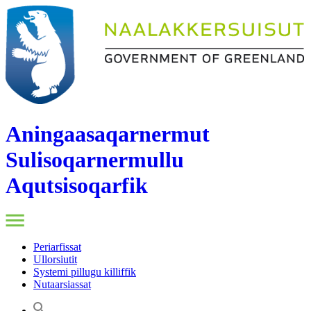
Aningaasaqarnermut
Sulisoqarnermullu
Aqutsisoqarfik
Periarfissat
Ullorsiutit
Systemi pillugu killiffik
Nutaarsiassat