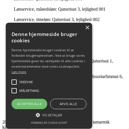
Lønservice, månedsløn: Qatserisut 3, lejlighed 001
Lønservice, timeløn: Qatserisut 3, lejlighed 002
×
Intern Revision: Imaneq 32 1. tv.
Denne hjemmeside bruger
cookies
Ledelsessekretariatet: 201 i Qatserisut 3
Denne hjemmeside bruger cookies til at
Intern Revision: Qatserisut 1, lejlighed 504
forbedre brugeroplevelsen. Ved at bruge vores
André Guttesen og Johanne B Tobiassen: Qatserisut 1,
hjemmeside giver du samtykke til alle cookies i
lejlighed 504
overensstemmelse med vores cookiepolitik.
Læs mere
Facility Management & Strategisk Indkøb: Issortarfimmut 6,
kælderen
YDEEVNE
MÅLRETNING
ACCEPTER ALLE
AFVIS ALLE
VIS DETALJER
2026 NAALAKKERSUISUT - Pisinnaatitaaffiit tamarmik
POWERED BY COOKIE-SCRIPT
kisermaassaapput.