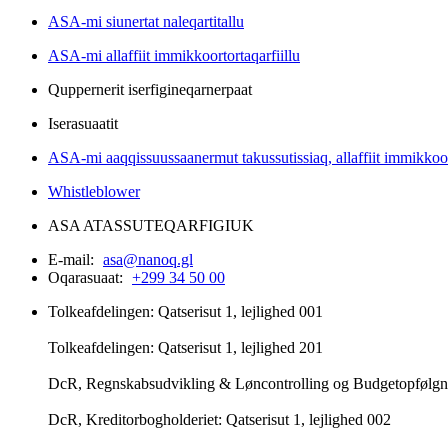
ASA-mi siunertat naleqartitallu
ASA-mi allaffiit immikkoortortaqarfiillu
Quppernerit iserfigineqarnerpaat
Iserasuaatit
ASA-mi aaqqissuussaanermut takussutissiaq, allaffiit immikkoor
Whistleblower
ASA ATASSUTEQARFIGIUK
E-mail:
asa@nanoq.gl
Oqarasuaat:
+299 34 50 00
Tolkeafdelingen: Qatserisut 1, lejlighed 001
Tolkeafdelingen: Qatserisut 1, lejlighed 201
DcR, Regnskabsudvikling & Løncontrolling og Budgetopfølgning
DcR, Kreditorbogholderiet: Qatserisut 1, lejlighed 002