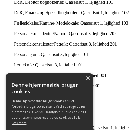
DcR, Debitor bogholderiet: Qatserisut 1, lejlighed 101
DcR, Finans- og Specialbogholderi: Qatserisut 1, lejlighed 102
Fælleslokaler/Kantine/ Mødelokale: Qatserisut 1, lejlighed 103
Personalekonsulenter/Nanoq: Qatserisut 3, lejlighed 202
Personalekonsulenter/Peqqik: Qatserisut 3, lejlighed 201
Personalejura: Qatserisut 3, lejlighed 101
Lønteknik: Qatserisut 3, lejlighed 101
Lønservice, månedsløn: Qatserisut 3, lejlighed 001
×
Denne hjemmeside bruger
Lønservice, timeløn: Qatserisut 3, lejlighed 002
cookies
Intern Revision: Imaneq 32 1. tv.
Denne hjemmeside bruger cookies til at
Ledelsessekretariatet: 201 i Qatserisut 3
forbedre brugeroplevelsen. Ved at bruge vores
hjemmeside giver du samtykke til alle cookies i
Intern Revision: Qatserisut 1, lejlighed 504
overensstemmelse med vores cookiepolitik.
Læs mere
André Guttesen og Johanne B Tobiassen: Qatserisut 1, lejlighe