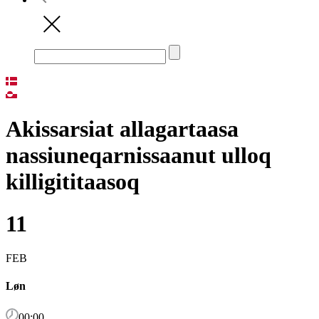
Akissarsiat allagartaasa
nassiuneqarnissaanut ulloq
killigititaasoq
11
FEB
Løn
00:00