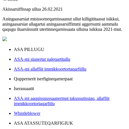
Akissarsiffissap ullua 26.02.2021
Aningaasarsiat misissorneqarnissaanut ullut killigititaasut isikkui,
aningaasarsiat allagartai aningaasarsiffimmi aggersumi aammalu
qaqugu iluarsiissutit utertinneqarnissaata ulluisa isikkua 2021-mut.
ASA PILLUGU
ASA-mi siunertat naleqartitallu
ASA-mi allaffiit immikkoortortaqarfiillu
Quppernerit iserfigineqarnerpaat
Iserasuaatit
ASA-mi aaqqissuussaanermut takussutissiaq, allaffiit
immikkoortortaqarfiilu
Whistleblower
ASA ATASSUTEQARFIGIUK