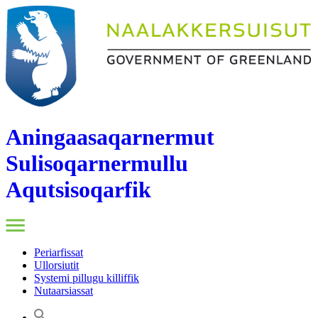
Aningaasaqarnermut
Sulisoqarnermullu
Aqutsisoqarfik
Periarfissat
Ullorsiutit
Systemi pillugu killiffik
Nutaarsiassat