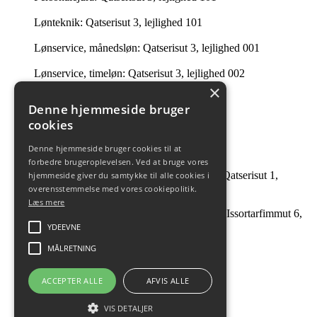
Lønteknik: Qatserisut 3, lejlighed 101
Lønservice, månedsløn: Qatserisut 3, lejlighed 001
Lønservice, timeløn: Qatserisut 3, lejlighed 002
×
Intern Revision: Imaneq 32 1. tv.
Denne hjemmeside bruger
cookies
Ledelsessekretariatet: 201 i Qatserisut 3
Denne hjemmeside bruger cookies til at
Intern Revision: Qatserisut 1, lejlighed 504
forbedre brugeroplevelsen. Ved at bruge vores
André Guttesen og Johanne B Tobiassen: Qatserisut 1,
hjemmeside giver du samtykke til alle cookies i
lejlighed 504
overensstemmelse med vores cookiepolitik.
Læs mere
Facility Management & Strategisk Indkøb: Issortarfimmut 6,
kælderen
YDEEVNE
MÅLRETNING
ACCEPTER ALLE
AFVIS ALLE
VIS DETALJER