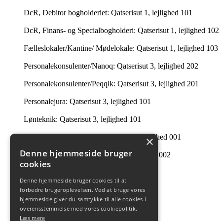
DcR, Debitor bogholderiet: Qatserisut 1, lejlighed 101
DcR, Finans- og Specialbogholderi: Qatserisut 1, lejlighed 102
Fælleslokaler/Kantine/ Mødelokale: Qatserisut 1, lejlighed 103
Personalekonsulenter/Nanoq: Qatserisut 3, lejlighed 202
Personalekonsulenter/Peqqik: Qatserisut 3, lejlighed 201
Personalejura: Qatserisut 3, lejlighed 101
Lønteknik: Qatserisut 3, lejlighed 101
Lønservice, månedsløn: Qatserisut 3, lejlighed 001
×
Denne hjemmeside bruger
Lønservice, timeløn: Qatserisut 3, lejlighed 002
cookies
Intern Revision: Imaneq 32 1. tv.
Denne hjemmeside bruger cookies til at
Ledelsessekretariatet: 201 i Qatserisut 3
forbedre brugeroplevelsen. Ved at bruge vores
hjemmeside giver du samtykke til alle cookies i
Intern Revision: Qatserisut 1, lejlighed 504
overensstemmelse med vores cookiepolitik.
Læs mere