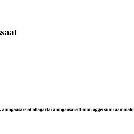
saat
ui, aningaasarsiat allagartai aningaasarsiffimmi aggersumi aammalu 