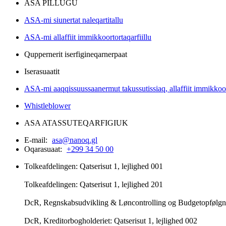
ASA PILLUGU
ASA-mi siunertat naleqartitallu
ASA-mi allaffiit immikkoortortaqarfiillu
Quppernerit iserfigineqarnerpaat
Iserasuaatit
ASA-mi aaqqissuussaanermut takussutissiaq, allaffiit immikkoor
Whistleblower
ASA ATASSUTEQARFIGIUK
E-mail:
asa@nanoq.gl
Oqarasuaat:
+299 34 50 00
Tolkeafdelingen: Qatserisut 1, lejlighed 001
Tolkeafdelingen: Qatserisut 1, lejlighed 201
DcR, Regnskabsudvikling & Løncontrolling og Budgetopfølgning
DcR, Kreditorbogholderiet: Qatserisut 1, lejlighed 002