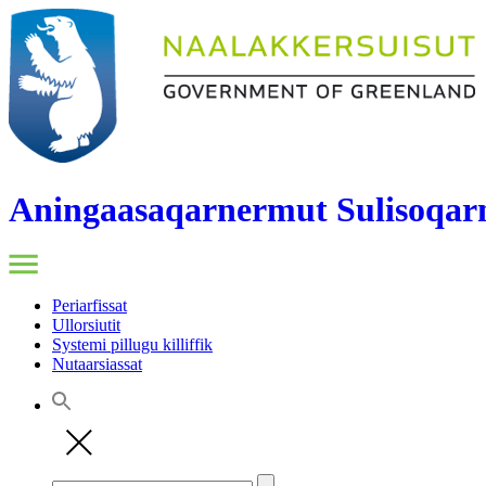
Aningaasaqarnermut Sulisoqarn
Periarfissat
Ullorsiutit
Systemi pillugu killiffik
Nutaarsiassat