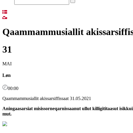
Qaammammusiallit akissarsiffis
31
MAI
Løn
00:00
Qaammammusiallit akissarsiffissaat 31.05.2021
Aningaasarsiat misissorneqarnissaanut ullut killigititaasut isikk
mut.