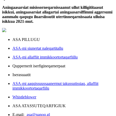
Aningaasarsiat misissorneqarnissaanut ullut killigititaasut
isikkui, aningaasarsiat allagartai aningaasarsiffimmi aggersumi
aammalu qaqugu iluarsiissutit utertinneqarnissaata ulluisa
isikkua 2021-mut.
ASA PILLUGU
ASA-mi siunertat naleqartitallu
ASA-mi allaffiit immikkoortortaqarfiillu
Quppernerit iserfigineqarnerpaat
Iserasuaatit
ASA-mi aaqqissuussaanermut takussutissiaq, allaffiit
immikkoortortaqarfiilu
Whistleblower
ASA ATASSUTEQARFIGIUK
E-mail:
asa@nanoq.gl