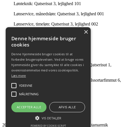
Lønteknik: Qatserisut 3, lejlighed 101
Lønservice, månedsløn: Qatserisut 3, lejlighed 001
Lønservice, timeløn: Qatserisut 3, lejlighed 002
×
Intern Revision: Imaneq 32 1. tv.
Denne hjemmeside bruger
cookies
Ledelsessekretariatet: 201 i Qatserisut 3
Denne hjemmeside bruger cookies til at
Intern Revision: Qatserisut 1, lejlighed 504
forbedre brugeroplevelsen. Ved at bruge vores
André Guttesen og Johanne B Tobiassen: Qatserisut 1,
hjemmeside giver du samtykke til alle cookies i
lejlighed 504
overensstemmelse med vores cookiepolitik.
Læs mere
Facility Management & Strategisk Indkøb: Issortarfimmut 6,
kælderen
YDEEVNE
MÅLRETNING
ACCEPTER ALLE
AFVIS ALLE
VIS DETALJER
2026 NAALAKKERSUISUT - Pisinnaatitaaffiit tamarmik
POWERED BY COOKIE-SCRIPT