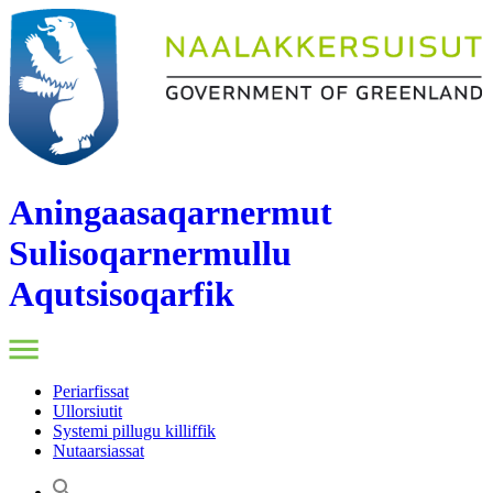
Aningaasaqarnermut
Sulisoqarnermullu
Aqutsisoqarfik
Periarfissat
Ullorsiutit
Systemi pillugu killiffik
Nutaarsiassat