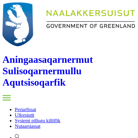
Aningaasaqarnermut
Sulisoqarnermullu
Aqutsisoqarfik
Periarfissat
Ullorsiutit
Systemi pillugu killiffik
Nutaarsiassat