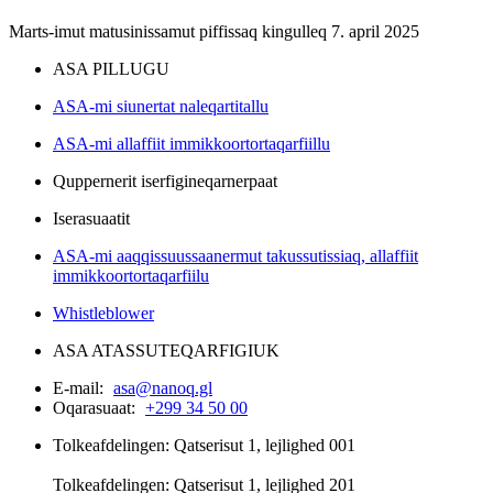
Marts-imut matusinissamut piffissaq kingulleq 7. april 2025
ASA PILLUGU
ASA-mi siunertat naleqartitallu
ASA-mi allaffiit immikkoortortaqarfiillu
Quppernerit iserfigineqarnerpaat
Iserasuaatit
ASA-mi aaqqissuussaanermut takussutissiaq, allaffiit
immikkoortortaqarfiilu
Whistleblower
ASA ATASSUTEQARFIGIUK
E-mail:
asa@nanoq.gl
Oqarasuaat:
+299 34 50 00
Tolkeafdelingen: Qatserisut 1, lejlighed 001
Tolkeafdelingen: Qatserisut 1, lejlighed 201