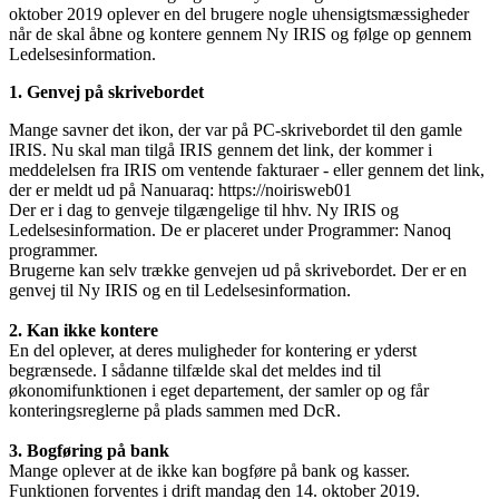
oktober 2019 oplever en del brugere nogle uhensigtsmæssigheder
når de skal åbne og kontere gennem Ny IRIS og følge op gennem
Ledelsesinformation.
1. Genvej på skrivebordet
Mange savner det ikon, der var på PC-skrivebordet til den gamle
IRIS. Nu skal man tilgå IRIS gennem det link, der kommer i
meddelelsen fra IRIS om ventende fakturaer - eller gennem det link,
der er meldt ud på Nanuaraq: https://noirisweb01
Der er i dag to genveje tilgængelige til hhv. Ny IRIS og
Ledelsesinformation. De er placeret under Programmer: Nanoq
programmer.
Brugerne kan selv trække genvejen ud på skrivebordet. Der er en
genvej til Ny IRIS og en til Ledelsesinformation.
2. Kan ikke kontere
En del oplever, at deres muligheder for kontering er yderst
begrænsede. I sådanne tilfælde skal det meldes ind til
økonomifunktionen i eget departement, der samler op og får
konteringsreglerne på plads sammen med DcR.
3. Bogføring på bank
Mange oplever at de ikke kan bogføre på bank og kasser.
Funktionen forventes i drift mandag den 14. oktober 2019.