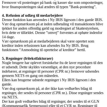
Fremover vil posteringer på bank og kasser ske som omposteringer,
hvor finansposteringen skal ændres til typen ”Bank-postering”.
4. Refusion af udlæg til medarbejdere
Denne funktion kan anvendes i Ny IRIS ligesom i den gamle IRIS.
Vær dog opmærksom på at inden udbetaling vil transaktionen blive
tjekket for anden offentlig gæld og modregnet af Skattestyrelsen,
hvis dette er tilfældet. Denne ”omvej” forventes at ophøre indenfor
14 dage.
Vær opmærksom på at medarbejderen skal være oprettet som
kreditor inden refusionen kan afsendes fra Ny IRIS. Brug
funktionen ”Anmodning til oprettelse af kreditor” hertil.
5. Regninger (fritekstfakturaer)
Nogle brugere har oplevet forsinkelse fra de laver regningen til den
er udsendt. Dette skyldes væsentligst, at den nye procedure
indebærer, at regninger til personer (CPR nr.) fremover udsendes
gennem NETS en gang om måneden.
Ellers kan brugerne udstede regninger i Ny IRIS ligesom i den
gamle.
Vær dog opmærksom på, at der ikke kan vedhæftes bilag til
regninger, der sendes til personer (CPR nr.). Disse regninger sendes
via NETS.
Der kan godt vedhæftes bilag til regninger, der sendes til et GLN
(Kommuneqarfik Sermersooq) eller til et CVR nr. Regninger til