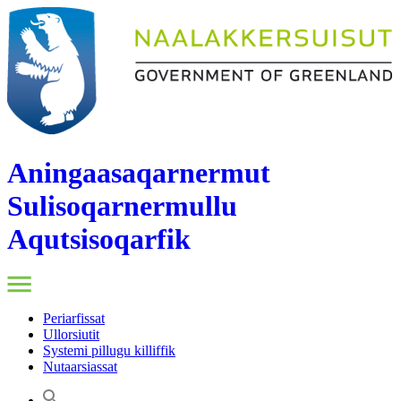
Aningaasaqarnermut
Sulisoqarnermullu
Aqutsisoqarfik
Periarfissat
Ullorsiutit
Systemi pillugu killiffik
Nutaarsiassat