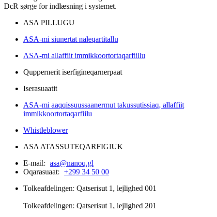
DcR sørge for indlæsning i systemet.
ASA PILLUGU
ASA-mi siunertat naleqartitallu
ASA-mi allaffiit immikkoortortaqarfiillu
Quppernerit iserfigineqarnerpaat
Iserasuaatit
ASA-mi aaqqissuussaanermut takussutissiaq, allaffiit
immikkoortortaqarfiilu
Whistleblower
ASA ATASSUTEQARFIGIUK
E-mail:
asa@nanoq.gl
Oqarasuaat:
+299 34 50 00
Tolkeafdelingen: Qatserisut 1, lejlighed 001
Tolkeafdelingen: Qatserisut 1, lejlighed 201