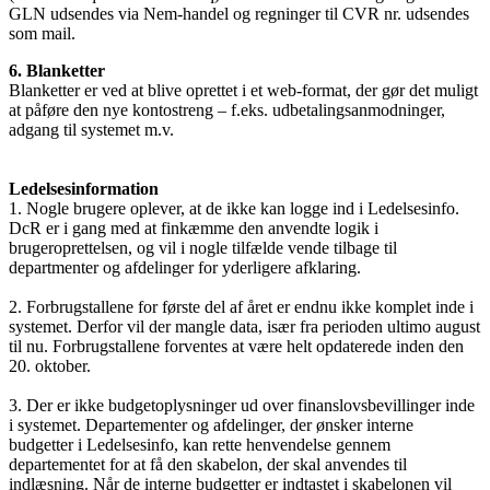
GLN udsendes via Nem-handel og regninger til CVR nr. udsendes
som mail.
6. Blanketter
Blanketter er ved at blive oprettet i et web-format, der gør det muligt
at påføre den nye kontostreng – f.eks. udbetalingsanmodninger,
adgang til systemet m.v.
Ledelsesinformation
1. Nogle brugere oplever, at de ikke kan logge ind i Ledelsesinfo.
DcR er i gang med at finkæmme den anvendte logik i
brugeroprettelsen, og vil i nogle tilfælde vende tilbage til
departmenter og afdelinger for yderligere afklaring.
2. Forbrugstallene for første del af året er endnu ikke komplet inde i
systemet. Derfor vil der mangle data, især fra perioden ultimo august
til nu. Forbrugstallene forventes at være helt opdaterede inden den
20. oktober.
3. Der er ikke budgetoplysninger ud over finanslovsbevillinger inde
i systemet. Departementer og afdelinger, der ønsker interne
budgetter i Ledelsesinfo, kan rette henvendelse gennem
departementet for at få den skabelon, der skal anvendes til
indlæsning. Når de interne budgetter er indtastet i skabelonen vil