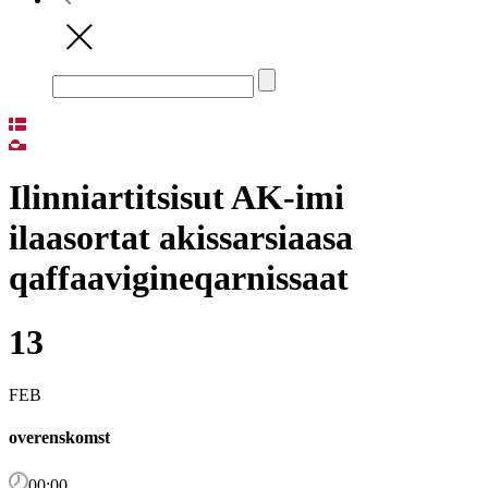
Ilinniartitsisut AK-imi
ilaasortat akissarsiaasa
qaffaavigineqarnissaat
13
FEB
overenskomst
00:00