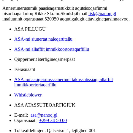
Annertunerusumik paasisaqarusukkuit aqutsisoqarfimmi
pisortaagallartoq Rikke Skram-Skudsbøl mail
risk@nanoq.gl
imaluunnit oqarasuaat 520950 aqqutigalugit attavigineqarsinnaavoq.
ASA PILLUGU
ASA-mi siunertat naleqartitallu
ASA-mi allaffiit immikkoortortaqarfiillu
Quppernerit iserfigineqarnerpaat
Iserasuaatit
ASA-mi aaqqissuussaanermut takussutissiaq, allaffiit
immikkoortortaqarfiilu
Whistleblower
ASA ATASSUTEQARFIGIUK
E-mail:
asa@nanoq.gl
Oqarasuaat:
+299 34 50 00
Tolkeafdelingen: Qatserisut 1, lejlighed 001