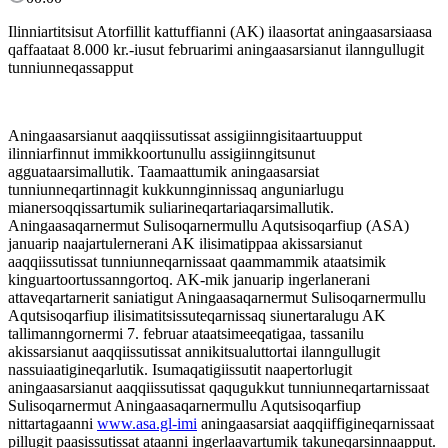
Ilinniartitsisut Atorfillit kattuffianni (AK) ilaasortat aningaasarsiaasa
qaffaataat 8.000 kr.-iusut februarimi aningaasarsianut ilanngullugit
tunniunneqassapput
Aningaasarsianut aaqqiissutissat assigiinngisitaartuupput
ilinniarfinnut immikkoortunullu assigiinngitsunut
agguataarsimallutik. Taamaattumik aningaasarsiat
tunniunneqartinnagit kukkunnginnissaq anguniarlugu
mianersoqqissartumik suliarineqartariaqarsimallutik.
Aningaasaqarnermut Sulisoqarnermullu Aqutsisoqarfiup (ASA)
januarip naajartulernerani AK ilisimatippaa akissarsianut
aaqqiissutissat tunniunneqarnissaat qaammammik ataatsimik
kinguartoortussanngortoq. AK-mik januarip ingerlanerani
attaveqartarnerit saniatigut Aningaasaqarnermut Sulisoqarnermullu
Aqutsisoqarfiup ilisimatitsissuteqarnissaq siunertaralugu AK
tallimanngornermi 7. februar ataatsimeeqatigaa, tassanilu
akissarsianut aaqqiissutissat annikitsualuttortai ilanngullugit
nassuiaatigineqarlutik. Isumaqatigiissutit naapertorlugit
aningaasarsianut aaqqiissutissat qaqugukkut tunniunneqartarnissaat
Sulisoqarnermut Aningaasaqarnermullu Aqutsisoqarfiup
nittartagaanni
www.asa.gl-imi
aningaasarsiat aaqqiiffigineqarnissaat
pillugit paasissutissat ataanni ingerlaavartumik takuneqarsinnaapput.