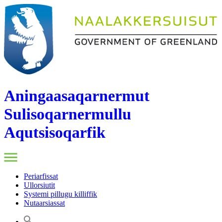
Aningaasaqarnermut
Sulisoqarnermullu
Aqutsisoqarfik
Periarfissat
Ullorsiutit
Systemi pillugu killiffik
Nutaarsiassat