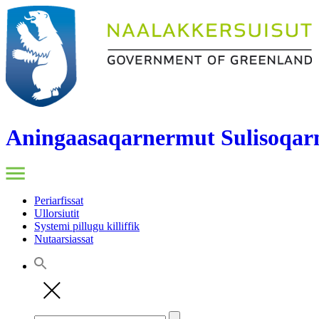
Aningaasaqarnermut Sulisoqarn
Periarfissat
Ullorsiutit
Systemi pillugu killiffik
Nutaarsiassat