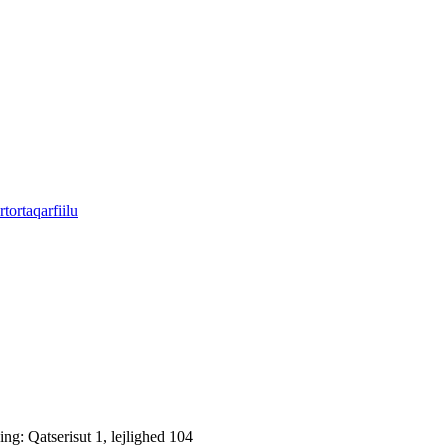
tortaqarfiilu
: Qatserisut 1, lejlighed 104