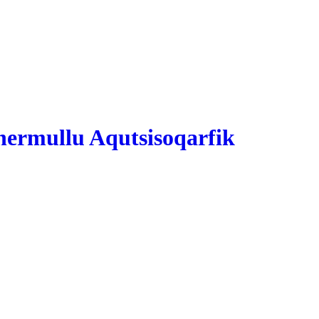
ermullu Aqutsisoqarfik