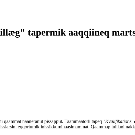
tillæg" tapermik aaqqiineq marts
uani qaammat naaneranut pissapput. Taammaatorli tapeq
"Kvalifikations- 
kissiarsini eqqortumik inissikkuminaasimammat. Qaammap tulliani nakk