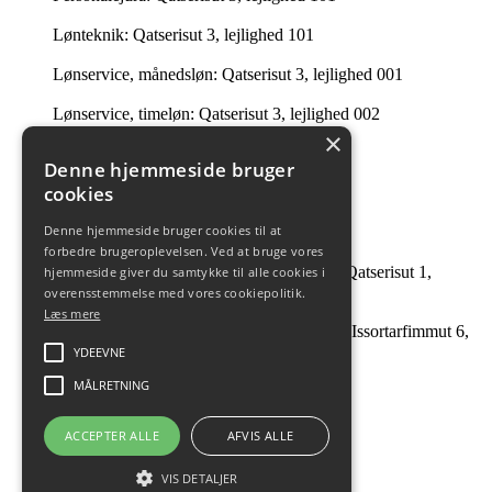
Lønteknik: Qatserisut 3, lejlighed 101
Lønservice, månedsløn: Qatserisut 3, lejlighed 001
Lønservice, timeløn: Qatserisut 3, lejlighed 002
×
Intern Revision: Imaneq 32 1. tv.
Denne hjemmeside bruger
cookies
Ledelsessekretariatet: 201 i Qatserisut 3
Denne hjemmeside bruger cookies til at
Intern Revision: Qatserisut 1, lejlighed 504
forbedre brugeroplevelsen. Ved at bruge vores
André Guttesen og Johanne B Tobiassen: Qatserisut 1,
hjemmeside giver du samtykke til alle cookies i
lejlighed 504
overensstemmelse med vores cookiepolitik.
Læs mere
Facility Management & Strategisk Indkøb: Issortarfimmut 6,
kælderen
YDEEVNE
MÅLRETNING
ACCEPTER ALLE
AFVIS ALLE
VIS DETALJER