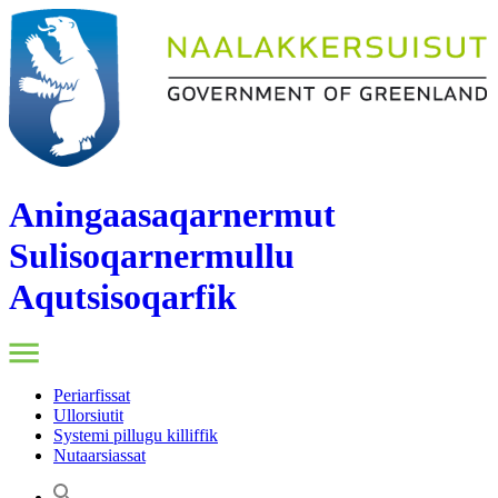
Aningaasaqarnermut
Sulisoqarnermullu
Aqutsisoqarfik
Periarfissat
Ullorsiutit
Systemi pillugu killiffik
Nutaarsiassat