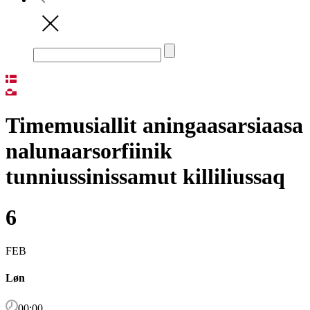
Timemusiallit aningaasarsiaasa
nalunaarsorfiinik
tunniussinissamut killiliussaq
6
FEB
Løn
00:00