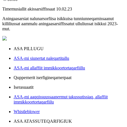
Timemusiallit akissarsiffissaat 10.02.23
Aningaasarsiat nalunarsorfiisa isikkuisa tunniunneqarnissaanut
killiliussat aammalu aningaasarsiffissatut ulluliussat isikkui 2023-
mut.
ASA PILLUGU
ASA-mi siunertat naleqartitallu
ASA-mi allaffiit immikkoortortaqarfiillu
Quppernerit iserfigineqarnerpaat
Iserasuaatit
ASA-mi aaqqissuussaanermut takussutissiaq, allaffiit
immikkoortortaqarfiilu
Whistleblower
ASA ATASSUTEQARFIGIUK