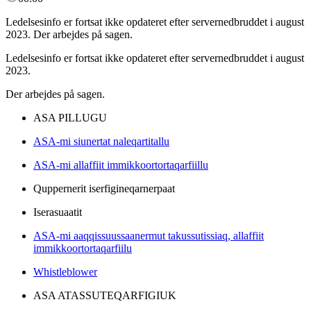
Ledelsesinfo er fortsat ikke opdateret efter servernedbruddet i august
2023. Der arbejdes på sagen.
Ledelsesinfo er fortsat ikke opdateret efter servernedbruddet i august
2023.
Der arbejdes på sagen.
ASA PILLUGU
ASA-mi siunertat naleqartitallu
ASA-mi allaffiit immikkoortortaqarfiillu
Quppernerit iserfigineqarnerpaat
Iserasuaatit
ASA-mi aaqqissuussaanermut takussutissiaq, allaffiit
immikkoortortaqarfiilu
Whistleblower
ASA ATASSUTEQARFIGIUK