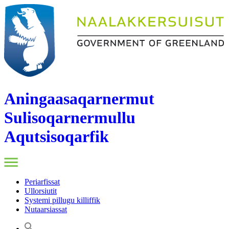
Aningaasaqarnermut
Sulisoqarnermullu
Aqutsisoqarfik
Periarfissat
Ullorsiutit
Systemi pillugu killiffik
Nutaarsiassat