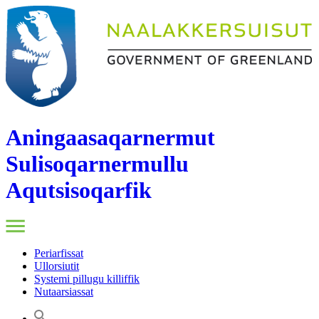
Aningaasaqarnermut
Sulisoqarnermullu
Aqutsisoqarfik
Periarfissat
Ullorsiutit
Systemi pillugu killiffik
Nutaarsiassat