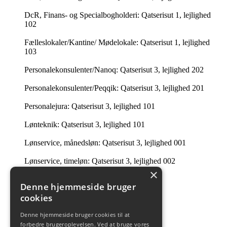
DcR, Finans- og Specialbogholderi: Qatserisut 1, lejlighed
102
Fælleslokaler/Kantine/ Mødelokale: Qatserisut 1, lejlighed
103
Personalekonsulenter/Nanoq: Qatserisut 3, lejlighed 202
Personalekonsulenter/Peqqik: Qatserisut 3, lejlighed 201
Personalejura: Qatserisut 3, lejlighed 101
Lønteknik: Qatserisut 3, lejlighed 101
Lønservice, månedsløn: Qatserisut 3, lejlighed 001
Lønservice, timeløn: Qatserisut 3, lejlighed 002
×
Intern Revision: Imaneq 32 1. tv.
Denne hjemmeside bruger
cookies
Ledelsessekretariatet: 201 i Qatserisut 3
Denne hjemmeside bruger cookies til at
Intern Revision: Qatserisut 1, lejlighed 504
forbedre brugeroplevelsen. Ved at bruge vores