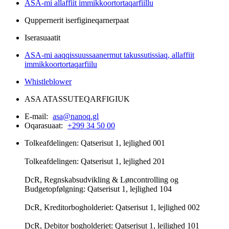
ASA-mi allaffiit immikkoortortaqarfiillu
Quppernerit iserfigineqarnerpaat
Iserasuaatit
ASA-mi aaqqissuussaanermut takussutissiaq, allaffiit
immikkoortortaqarfiilu
Whistleblower
ASA ATASSUTEQARFIGIUK
E-mail:
asa@nanoq.gl
Oqarasuaat:
+299 34 50 00
Tolkeafdelingen: Qatserisut 1, lejlighed 001
Tolkeafdelingen: Qatserisut 1, lejlighed 201
DcR, Regnskabsudvikling & Løncontrolling og
Budgetopfølgning: Qatserisut 1, lejlighed 104
DcR, Kreditorbogholderiet: Qatserisut 1, lejlighed 002
DcR, Debitor bogholderiet: Qatserisut 1, lejlighed 101