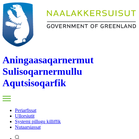
Aningaasaqarnermut
Sulisoqarnermullu
Aqutsisoqarfik
Periarfissat
Ullorsiutit
Systemi pillugu killiffik
Nutaarsiassat