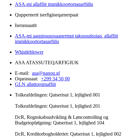
ASA-mi allaffiit immikkoortortaqarfiillu
Quppernerit iserfigineqarnerpaat
Iserasuaatit
ASA-mi aaqqissuussaanermut takussutissiaq, allaffiit
immikkoortortaqarfiilu
Whistleblower
ASA ATASSUTEQARFIGIUK
E-mail:
asa@nanoq.gl
Oqarasuaat:
+299 34 50 00
GLN allattorsimaffiit
Tolkeafdelingen: Qatserisut 1, lejlighed 001
Tolkeafdelingen: Qatserisut 1, lejlighed 201
DcR, Regnskabsudvikling & Løncontrolling og
Budgetopfølgning: Qatserisut 1, lejlighed 104
DcR, Kreditorbogholderiet: Qatserisut 1, lejlighed 002