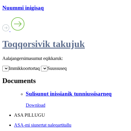
Nuummi inigisaq
Toqqorsivik takujuk
Aalajangersimasumut eqikkaruk:
Immikkoortortaq
Suussuseq
Documents
Sulisunut inissianik tunniussisarneq
Download
ASA PILLUGU
ASA-mi siunertat naleqartitallu