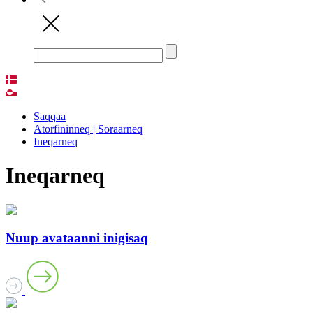
Saqqaa
Atorfininneq | Soraarneq
Ineqarneq
Ineqarneq
Nuup avataanni inigisaq