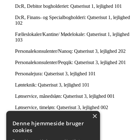
DcR, Debitor bogholderiet: Qatserisut 1, lejlighed 101
DcR, Finans- og Specialbogholderi: Qatserisut 1, lejlighed
102
Fælleslokaler/Kantine/ Mødelokale: Qatserisut 1, lejlighed
103
Personalekonsulenter/Nanoq: Qatserisut 3, lejlighed 202
Personalekonsulenter/Peqqik: Qatserisut 3, lejlighed 201
Personalejura: Qatserisut 3, lejlighed 101
Lønteknik: Qatserisut 3, lejlighed 101
Lønservice, månedsløn: Qatserisut 3, lejlighed 001
Lønservice, timeløn: Qatserisut 3, lejlighed 002
×
Intern Revision: Imaneq 32 1. tv.
Denne hjemmeside bruger
cookies
Ledelsessekretariatet: 201 i Qatserisut 3