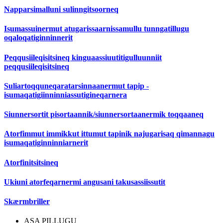
Napparsimalluni sulinngitsoorneq
Isumassuinermut atugarissaarnissamullu tunngatillugu
oqaloqatiginninnerit
Peqqusiileqisitsineq kinguaassiuutitigulluunniit
peqqusiileqisitsineq
Suliartoqquneqaratarsinnaanermut tapip -
isumaqatigiinninniassutigineqarnera
Siunnersortit pisortaannik/siunnersortaanermik toqqaaneq
Atorfimmut immikkut ittumut tapinik najugarisaq qimannagu
isumaqatiginninniarnerit
Atorfinitsitsineq
Ukiuni atorfeqarnermi angusani takusassiissutit
Skærmbriller
ASA PILLUGU