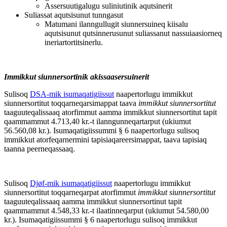
Assersuutigalugu suliniutinik aqutsinerit
Suliassat aqutsisunut tunngasut
Matumani ilanngullugit siunnersuineq kiisalu
aqutsisunut qutsinnerusunut suliassanut nassuiaasiorneq
ineriartortitsinerlu.
Immikkut siunnersortinik akissaasersuinerit
Sulisoq
DSA-mik isumaqatigiissut
naapertorlugu immikkut
siunnersortitut toqqarneqarsimappat taava
immikkut siunnersortitut
taaguuteqalissaaq atorfimmut aamma immikkut siunnersortitut tapit
qaammammut 4.713,40 kr.-t ilanngunneqartarput (ukiumut
56.560,08 kr.). Isumaqatigiissummi § 6 naapertorlugu sulisoq
immikkut atorfeqarnermini tapisiaqareersimappat, taava tapisiaq
taanna peerneqassaaq.
Sulisoq
Djøf-mik isumaqatigiissut
naapertorlugu immikkut
siunnersortitut toqqarneqarpat atorfimmut
immikkut siunnersortitut
taaguuteqalissaaq aamma immikkut siunnersortinut tapit
qaammammut 4.548,33 kr.-t ilaatinneqarput (ukiumut 54.580,00
kr.). Isumaqatigiissummi § 6 naapertorlugu sulisoq immikkut