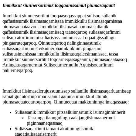
Immikkut siunnersortimik toqqaanissamut piumasaqaatit
Immikkut siunnersortitut toqqaasoqassappat sulisoq sulianik
qaffasissumik ilisimasaqarnissaa immikkullu ilisimasaqarnissaa
piumasaqaataavoq. Immikkut ilisimasat aamma sulianik
qaffasissumik ilisimasaqarnissaq taaneqartoq suliassaqarfimmi
sulisup atorfimmini suliarisassaaniinnissaat oqaatigissallugu
pingaaruteqarpoq. Qinnuteqartoq nalinginnaasumik
suliassaqarfimmi sivikinnerpaamik ukiuni pingasuni
sulisuusimanissaa immikkullu ilisimasaqalersimanissaa, tassa
immikkut siunnersortitut toqqarneqassagaanni, piumasaqaataasoq
Aningaasaqarnermut Sulisoqarnermullu Aqutsisoqarfimmi
nalilerneqarpoq.
Immikkut ilisimasalerujussuunissap sulianillu ilisimasaqarluarnissap
saniatigut atorfiup imarisaanut aamma immikkut ittunik
piumasaqaateqartoqarpoq. Qinnuteqaat makkuninnga imaqassaaq:
Suliassanik immikkut pitsaalluinnartunik isumaginninnerit
Tassunga ilanngullugu aalajangiisinnaanermut
piginnaaneqassaaq
Suliassaqarfinni tamani akuttunngitsumik
ataqatigiissaarisarnerit