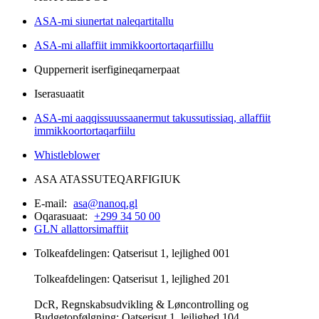
ASA-mi siunertat naleqartitallu
ASA-mi allaffiit immikkoortortaqarfiillu
Quppernerit iserfigineqarnerpaat
Iserasuaatit
ASA-mi aaqqissuussaanermut takussutissiaq, allaffiit
immikkoortortaqarfiilu
Whistleblower
ASA ATASSUTEQARFIGIUK
E-mail:
asa@nanoq.gl
Oqarasuaat:
+299 34 50 00
GLN allattorsimaffiit
Tolkeafdelingen: Qatserisut 1, lejlighed 001
Tolkeafdelingen: Qatserisut 1, lejlighed 201
DcR, Regnskabsudvikling & Løncontrolling og
Budgetopfølgning: Qatserisut 1, lejlighed 104