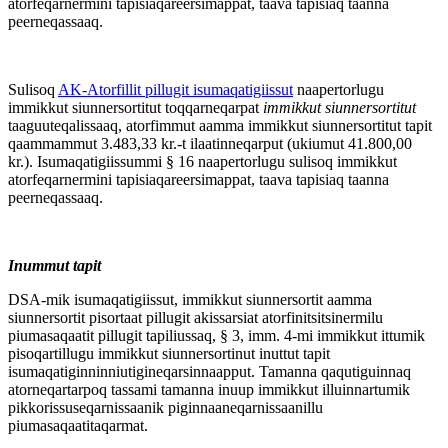
atorfeqarnermini tapisiaqareersimappat, taava tapisiaq taanna
peerneqassaaq.
Sulisoq
AK-Atorfillit pillugit isumaqatigiissut
naapertorlugu
immikkut siunnersortitut toqqarneqarpat
immikkut siunnersortitut
taaguuteqalissaaq, atorfimmut aamma immikkut siunnersortitut tapit
qaammammut 3.483,33 kr.-t ilaatinneqarput (ukiumut 41.800,00
kr.). Isumaqatigiissummi § 16 naapertorlugu sulisoq immikkut
atorfeqarnermini tapisiaqareersimappat, taava tapisiaq taanna
peerneqassaaq.
Inummut tapit
DSA-mik isumaqatigiissut, immikkut siunnersortit aamma
siunnersortit pisortaat pillugit akissarsiat atorfinitsitsinermilu
piumasaqaatit pillugit tapiliussaq, § 3, imm. 4-mi immikkut ittumik
pisoqartillugu immikkut siunnersortinut inuttut tapit
isumaqatiginninniutigineqarsinnaapput. Tamanna qaqutiguinnaq
atorneqartarpoq tassami tamanna inuup immikkut illuinnartumik
pikkorissuseqarnissaanik piginnaaneqarnissaanillu
piumasaqaatitaqarmat.