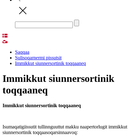
Saqqaa
Sulisoqarnermi pissutsit
Immikkut siunnersortinik toqqaaneq
Immikkut siunnersortinik
toqqaaneq
Immikkut siunnersortinik toqqaaneq
Isumaqatigiissutit tullinnguuttut makku naapertorlugit immikkut
siunnersortinik toqqaasoqarsinnaavoq: