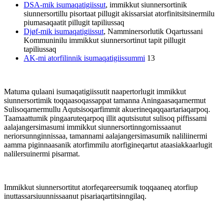
DSA-mik isumaqatigiissut
, immikkut siunnersortinik
siunnersortillu pisortaat pillugit akissarsiat atorfinitsitsinermilu
piumasaqaatit pillugit tapiliussaq
Djøf-mik isumaqatigiissut
, Namminersorlutik Oqartussani
Kommuninilu immikkut siunnersortinut tapit pillugit
tapiliussaq
AK-mi atorfilinnik isumaqatigiissummi
13
Matuma qulaani isumaqatigiissutit naapertorlugit immikkut
siunnersortimik toqqaasoqassappat tamanna Aningaasaqarnermut
Sulisoqarnermullu Aqutsisoqarfimmit akuerineqaqqaartariaqarpoq.
Taamaattumik pingaaruteqarpoq illit aqutsisutut sulisoq piffissami
aalajangersimasumi immikkut siunnersortinngornissaanut
neriorsunnginnissaa, tamannami aalajangersimasumik naliliinermi
aamma piginnaasanik atorfimmilu atorfigineqartut ataasiakkaarlugit
nalilersuinermi pisarmat.
Immikkut siunnersortitut atorfeqareersumik toqqaaneq atorfiup
inuttassarsiuunnissaanut pisariaqartitsinngilaq.