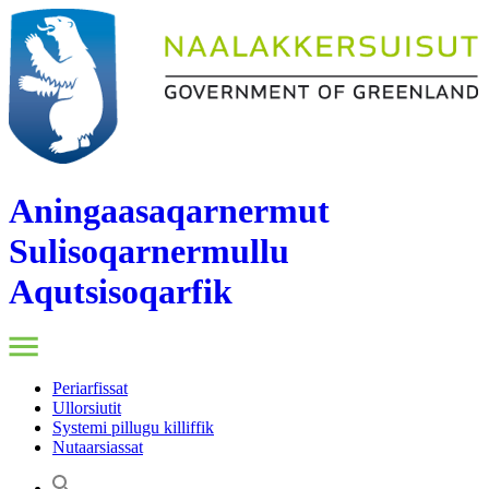
Aningaasaqarnermut
Sulisoqarnermullu
Aqutsisoqarfik
Periarfissat
Ullorsiutit
Systemi pillugu killiffik
Nutaarsiassat