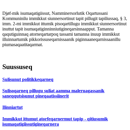
Djøf-mik isumaqatigiissut, Namminersorlutik Oqartussani
Kommuninilu immikkut siunnersortinut tapit pillugit tapiliussaq, § 3,
imm. 2-mi immikkut ittumik pisoqartillugu immikkut siunnersortinut
inuttut tapit isumaqatiginninniutigineqarsinnaapput. Tamanna
qaqutiguinnaq atorneqartarpoq tassami tamanna inuup immikkut
illuinnartumik pikkorissuseqarnissaanik piginnaaneqarnissaanillu
piumasaqaatitaqarmat.
Suussuseq
Sulisunut politikkeqarneq
Sulisoqarneq pillugu suliat aamma maleruagassanik
saneqqutsisunut pineqaatissiinerit
Ilinniartut
Immikkut ittumut atorfeqarnermut tapip - qitiusumik
isumaqatigiissutigineqarnera