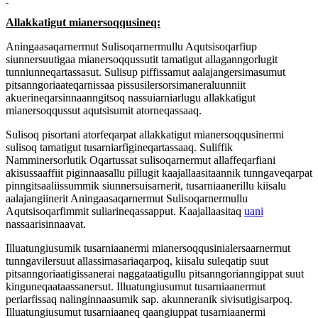
Allakkatigut mianersoqqusineq:
Aningaasaqarnermut Sulisoqarnermullu Aqutsisoqarfiup
siunnersuutigaa mianersoqqussutit tamatigut allaganngorlugit
tunniunneqartassasut. Sulisup piffissamut aalajangersimasumut
pitsanngoriaateqarnissaa pissusilersorsimaneraluunniit
akuerineqarsinnaanngitsoq nassuiarniarlugu allakkatigut
mianersoqqussut aqutsisumit atorneqassaaq.
Sulisoq pisortani atorfeqarpat allakkatigut mianersoqqusinermi
sulisoq tamatigut tusarniarfigineqartassaaq. Suliffik
Namminersorlutik Oqartussat sulisoqarnermut allaffeqarfiani
akisussaaffiit piginnaasallu pillugit kaajallaasitaannik tunngaveqarpat
pinngitsaaliissummik siunnersuisarnerit, tusarniaanerillu kiisalu
aalajangiinerit Aningaasaqarnermut Sulisoqarnermullu
Aqutsisoqarfimmit suliarineqassapput. Kaajallaasitaq
uani
nassaarisinnaavat.
Illuatungiusumik tusarniaanermi mianersoqqusinialersaarnermut
tunngavilersuut allassimasariaqarpoq, kiisalu suleqatip suut
pitsanngoriaatigissanerai naggataatigullu pitsanngorianngippat suut
kinguneqaataassanersut. Illuatungiusumut tusarniaanermut
periarfissaq nalinginnaasumik sap. akunneranik sivisutigisarpoq.
Illuatungiusumut tusarniaaneq qaangiuppat tusarniaanermi