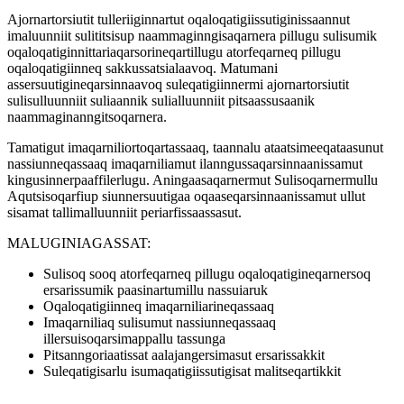
Ajornartorsiutit tulleriiginnartut oqaloqatigiissutiginissaannut
imaluunniit sulititsisup naammaginngisaqarnera pillugu sulisumik
oqaloqatiginnittariaqarsorineqartillugu atorfeqarneq pillugu
oqaloqatigiinneq sakkussatsialaavoq. Matumani
assersuutigineqarsinnaavoq suleqatigiinnermi ajornartorsiutit
sulisulluunniit suliaannik sulialluunniit pitsaassusaanik
naammaginanngitsoqarnera.
Tamatigut imaqarniliortoqartassaaq, taannalu ataatsimeeqataasunut
nassiunneqassaaq imaqarniliamut ilanngussaqarsinnaanissamut
kingusinnerpaaffilerlugu. Aningaasaqarnermut Sulisoqarnermullu
Aqutsisoqarfiup siunnersuutigaa oqaaseqarsinnaanissamut ullut
sisamat tallimalluunniit periarfissaassasut.
MALUGINIAGASSAT:
Sulisoq sooq atorfeqarneq pillugu oqaloqatigineqarnersoq
ersarissumik paasinartumillu nassuiaruk
Oqaloqatigiinneq imaqarniliarineqassaaq
Imaqarniliaq sulisumut nassiunneqassaaq
illersuisoqarsimappallu tassunga
Pitsanngoriaatissat aalajangersimasut ersarissakkit
Suleqatigisarlu isumaqatigiissutigisat malitseqartikkit