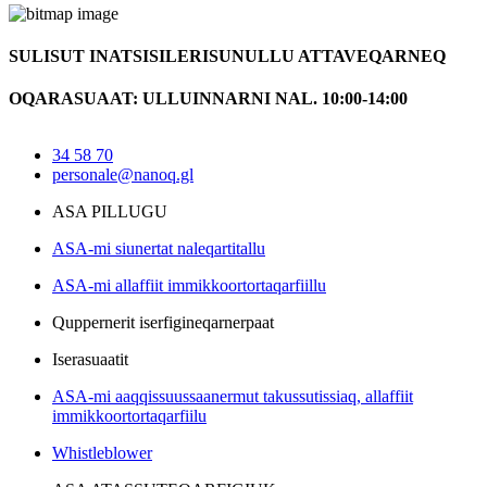
SULISUT INATSISILERISUNULLU ATTAVEQARNEQ
OQARASUAAT: ULLUINNARNI NAL. 10:00-14:00
34 58 70
personale@nanoq.gl
ASA PILLUGU
ASA-mi siunertat naleqartitallu
ASA-mi allaffiit immikkoortortaqarfiillu
Quppernerit iserfigineqarnerpaat
Iserasuaatit
ASA-mi aaqqissuussaanermut takussutissiaq, allaffiit
immikkoortortaqarfiilu
Whistleblower