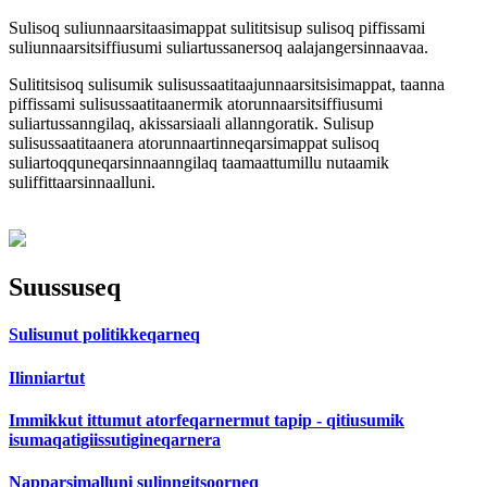
Sulisoq suliunnaarsitaasimappat sulititsisup sulisoq piffissami
suliunnaarsitsiffiusumi suliartussanersoq aalajangersinnaavaa.
Sulititsisoq sulisumik sulisussaatitaajunnaarsitsisimappat, taanna
piffissami sulisussaatitaanermik atorunnaarsitsiffiusumi
suliartussanngilaq, akissarsiaali allanngoratik. Sulisup
sulisussaatitaanera atorunnaartinneqarsimappat sulisoq
suliartoqquneqarsinnaanngilaq taamaattumillu nutaamik
suliffittaarsinnaalluni.
Suussuseq
Sulisunut politikkeqarneq
Ilinniartut
Immikkut ittumut atorfeqarnermut tapip - qitiusumik
isumaqatigiissutigineqarnera
Napparsimalluni sulinngitsoorneq