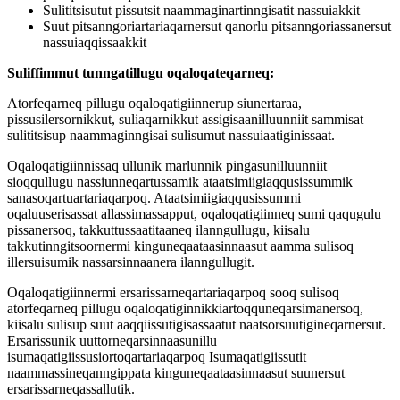
Sulititsisutut pissutsit naammaginartinngisatit nassuiakkit
Suut pitsanngoriartariaqarnersut qanorlu pitsanngoriassanersut
nassuiaqqissaakkit
Suliffimmut tunngatillugu oqaloqateqarneq:
Atorfeqarneq pillugu oqaloqatigiinnerup siunertaraa,
pissusilersornikkut, suliaqarnikkut assigisaanilluunniit sammisat
sulititsisup naammaginngisai sulisumut nassuiaatiginissaat.
Oqaloqatigiinnissaq ullunik marlunnik pingasunilluunniit
sioqqullugu nassiunneqartussamik ataatsimiigiaqqusissummik
sanasoqartuartariaqarpoq. Ataatsimiigiaqqusissummi
oqaluuserisassat allassimassapput, oqaloqatigiinneq sumi qaqugulu
pissanersoq, takkuttussaatitaaneq ilanngullugu, kiisalu
takkutinngitsoornermi kinguneqaataasinnaasut aamma sulisoq
illersuisumik nassarsinnaanera ilanngullugit.
Oqaloqatigiinnermi ersarissarneqartariaqarpoq sooq sulisoq
atorfeqarneq pillugu oqaloqatiginnikkiartoqquneqarsimanersoq,
kiisalu sulisup suut aaqqiissutigisassaatut naatsorsuutigineqarnersut.
Ersarissunik uuttorneqarsinnaasunillu
isumaqatigiissusiortoqartariaqarpoq Isumaqatigiissutit
naammassineqanngippata kinguneqaataasinnaasut suunersut
ersarissarneqassallutik.