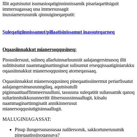
Illit aqutsisutut isumasioqatiginninnissamik pisariaqartitsiguit
immersugassaq una immersussagit
inussiarnerusumik qinnuigineqarputit:
Suleqatigiinnissamut/pillaatisinissamut inassuteqarneq
Oqaasiinnakkut mianersoqqusineq:
Pissusilersuut, sulineq allarluinnarluunniit aalajangersimasoq illit
sulititsisutut naammaginartinngisat sulisumut erseqqissaatiginiarukku
oqaasiinnakkut mianersoqqusineq atorneqassaaq.
Oqaasiinnakkut mianersoqqusineq pineqaatissiinermut periarfissatut
aalajangersimasuunngilaq, aqutsisutulli
piginnaatitaaffimmeersuulluni, tassuuna suleqatitit suliassamik qanoq
suliarinnitsikkusunneritit ilitsersuussinnaallugit, kiisalu
naammaginartinngisatit annikinnerusut
mianersoqqusiutigisinnaallugit.
MALUGINIAGASSAT:
Pisup ilungersunassusaa nalilersoruk, sakkortunerusumik
pineqaatissiisoqassava?