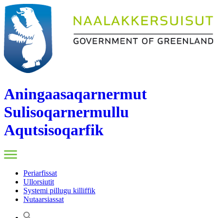
Aningaasaqarnermut
Sulisoqarnermullu
Aqutsisoqarfik
Periarfissat
Ullorsiutit
Systemi pillugu killiffik
Nutaarsiassat