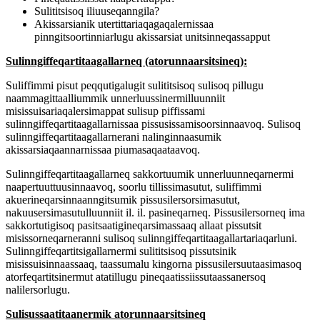
Sulititsisoq iliuuseqanngila?
Akissarsianik utertittariaqagaqalernissaa
pinngitsoortinniarlugu akissarsiat unitsinneqassapput
Sulinngiffeqartitaagallarneq (atorunnaarsitsineq):
Suliffimmi pisut peqqutigalugit sulititsisoq sulisoq pillugu
naammagittaalliummik unnerluussinermilluunniit
misissuisariaqalersimappat sulisup piffissami
sulinngiffeqartitaagallarnissaa pissusissamisoorsinnaavoq. Sulisoq
sulinngiffeqartitaagallarnerani nalinginnaasumik
akissarsiaqaannarnissaa piumasaqaataavoq.
Sulinngiffeqartitaagallarneq sakkortuumik unnerluunneqarnermi
naapertuuttuusinnaavoq, soorlu tillissimasutut, suliffimmi
akuerineqarsinnaanngitsumik pissusilersorsimasutut,
nakuusersimasutulluunniit il. il. pasineqarneq. Pissusilersorneq ima
sakkortutigisoq pasitsaatigineqarsimassaaq allaat pissutsit
misissorneqarneranni sulisoq sulinngiffeqartitaagallartariaqarluni.
Sulinngiffeqartitsigallarnermi sulititsisoq pissutsinik
misissuisinnaassaaq, taassumalu kingorna pissusilersuutaasimasoq
atorfeqartitsinermut atatillugu pineqaatissiissutaassanersoq
nalilersorlugu.
Sulisussaatitaanermik atorunnaarsitsineq