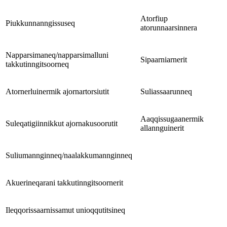
Atorfiup
Piukkunnanngissuseq
atorunnaarsinnera
Napparsimaneq/napparsimalluni
Sipaarniarnerit
takkutinngitsoorneq
Atornerluinermik ajornartorsiutit
Suliassaarunneq
Aaqqissugaanermik
Suleqatigiinnikkut ajornakusoorutit
allannguinerit
Suliumannginneq/naalakkumannginneq
Akuerineqarani takkutinngitsoornerit
Ileqqorissaarnissamut unioqqutitsineq