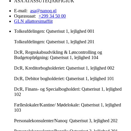
ASA ATASSUTEQARFIGIUK
E-mail:
asa@nanoq.gl
Oqarasuaat:
+299 34 50 00
GLN allattorsimaffiit
Tolkeafdelingen: Qatserisut 1, lejlighed 001
Tolkeafdelingen: Qatserisut 1, lejlighed 201
DcR, Regnskabsudvikling & Løncontrolling og
Budgetopfølgning: Qatserisut 1, lejlighed 104
DcR, Kreditorbogholderiet: Qatserisut 1, lejlighed 002
DcR, Debitor bogholderiet: Qatserisut 1, lejlighed 101
DcR, Finans- og Specialbogholderi: Qatserisut 1, lejlighed
102
Fælleslokaler/Kantine/ Mødelokale: Qatserisut 1, lejlighed
103
Personalekonsulenter/Nanoq: Qatserisut 3, lejlighed 202