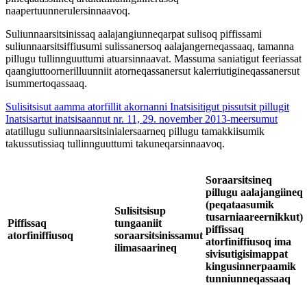
naapertuunnerulersinnaavoq.
Suliunnaarsitsinissaq aalajangiunneqarpat sulisoq piffissami
suliunnaarsitsiffiusumi sulissanersoq aalajangerneqassaaq, tamanna
pillugu tullinnguuttumi atuarsinnaavat. Massuma saniatigut feeriassat
qaangiuttoornerilluunniit atorneqassanersut kalerriutigineqassanersut
isummertoqassaaq.
Sulisitsisut aamma atorfillit akornanni Inatsisitigut pissutsit pillugit
Inatsisartut inatsisaannut nr. 11, 29. november 2013-meersumut
atatillugu suliunnaarsitsinialersaarneq pillugu tamakkiisumik
takussutissiaq tullinnguuttumi takuneqarsinnaavoq.
Soraarsitsineq
pillugu aalajangiineq
(peqataasumik
Sulisitsisup
tusarniaareernikkut)
Piffissaq
tungaaniit
piffissaq
atorfiniffiusoq
soraarsitsinissamut
atorfiniffiusoq ima
ilimasaarineq
sivisutigisimappat
kingusinnerpaamik
tunniunneqassaaq