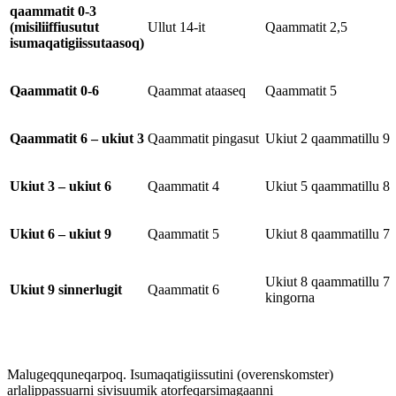
qaammatit 0-3
(misiliiffiusutut
Ullut 14-it
Qaammatit 2,5
isumaqatigiissutaasoq)
Qaammatit 0-6
Qaammat ataaseq
Qaammatit 5
Qaammatit 6 – ukiut 3
Qaammatit pingasut
Ukiut 2 qaammatillu 9
Ukiut 3 – ukiut 6
Qaammatit 4
Ukiut 5 qaammatillu 8
Ukiut 6 – ukiut 9
Qaammatit 5
Ukiut 8 qaammatillu 7
Ukiut 8 qaammatillu 7
Ukiut 9 sinnerlugit
Qaammatit 6
kingorna
Malugeqquneqarpoq. Isumaqatigiissutini (overenskomster)
arlalippassuarni sivisuumik atorfeqarsimagaanni