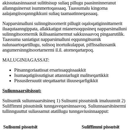
akissutaasinnaasut sulititsisup suliaq pillugu paasinninneranut
allannguinersut isummertoqassaaq. Taassumalu kingorna
aalajangiisoqanngikkuni suliaq taamaatinneqassaaq.
Napparsimalluni sulinngitsoornerit pillugit oqaloqatiginnittarnerit
iluaqutaanngippata, allakkatigut mianersoqqusineq napparsimalluni
sulinngitsoornernik ikilisaaniarnermut sakkussaavoq pingaarutilik.
Taassuma saniatigut napparsimalluni eqqunngitsumik
nalunaartoqartillugu, sulisoq inortuikulappat, piffissaliussanik
angumersinngitsoortarnermi il.il. atorneqartarpoq.
MALUGINIAGASSAT:
Pitsanngoriaatissat ersarissaqqissaakkit
Isumaqatigiissutigisat attanniarlugit malitseqartikkit
Pissusilersuutit uteqattaartut iliuuseqarfigikkit
Suliunnaarsitsissut:
Sulisumik suliunnaarsitsineq 1) Sulisumi pissutsinik imaluunniit 2)
Suliffimmi pissutsinik tunngaveqarsinnaavoq. Suliunnaarsitsinermi
tullinnguuttut suliassamut atatillugu tunngaviusinnaapput:
Sulisumi pissutsit
Suliffimmi pissutsit