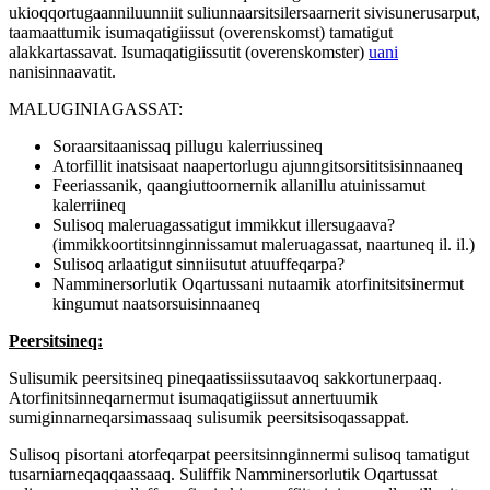
ukioqqortugaanniluunniit suliunnaarsitsilersaarnerit sivisunerusarput,
taamaattumik isumaqatigiissut (overenskomst) tamatigut
alakkartassavat. Isumaqatigiissutit (overenskomster)
uani
nanisinnaavatit.
MALUGINIAGASSAT:
Soraarsitaanissaq pillugu kalerriussineq
Atorfillit inatsisaat naapertorlugu ajunngitsorsititsisinnaaneq
Feeriassanik, qaangiuttoornernik allanillu atuinissamut
kalerriineq
Sulisoq maleruagassatigut immikkut illersugaava?
(immikkoortitsinnginnissamut maleruagassat, naartuneq il. il.)
Sulisoq arlaatigut sinniisutut atuuffeqarpa?
Namminersorlutik Oqartussani nutaamik atorfinitsitsinermut
kingumut naatsorsuisinnaaneq
Peersitsineq:
Sulisumik peersitsineq pineqaatissiissutaavoq sakkortunerpaaq.
Atorfinitsinneqarnermut isumaqatigiissut annertuumik
sumiginnarneqarsimassaaq sulisumik peersitsisoqassappat.
Sulisoq pisortani atorfeqarpat peersitsinnginnermi sulisoq tamatigut
tusarniarneqaqqaassaaq. Suliffik Namminersorlutik Oqartussat