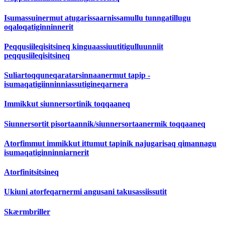
Isumassuinermut atugarissaarnissamullu tunngatillugu
oqaloqatiginninnerit
Peqqusiileqisitsineq kinguaassiuutitigulluunniit
peqqusiileqisitsineq
Suliartoqquneqaratarsinnaanermut tapip -
isumaqatigiinninniassutigineqarnera
Immikkut siunnersortinik toqqaaneq
Siunnersortit pisortaannik/siunnersortaanermik toqqaaneq
Atorfimmut immikkut ittumut tapinik najugarisaq qimannagu
isumaqatiginninniarnerit
Atorfinitsitsineq
Ukiuni atorfeqarnermi angusani takusassiissutit
Skærmbriller