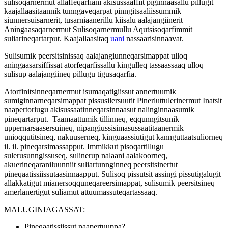
sulisoqarnermut allaffeqarfiani akisussaaffiit piginnaasallu pillugit
kaajallaasitaannik tunngaveqarpat pinngitsaaliissummik
siunnersuisarnerit, tusarniaanerillu kiisalu aalajangiinerit
Aningaasaqarnermut Sulisoqarnermullu Aqutsisoqarfimmit
suliarineqartarput. Kaajallaasitaq
uani
nassaarisinnaavat.
Sulisumik peersitsinissaq aalajangiunneqarsimappat ulloq
aningaasarsiffissat atorfeqarfissallu kingulleq tassaassaaq ulloq
sulisup aalajangiineq pillugu tigusaqarfia.
Atorfinitsinneqarnermut isumaqatigiissut annertuumik
sumiginnarneqarsimappat pissusilersuutit Pinerluttulerinermut Inatsit
naapertorlugu akisussaatinneqarsinnaasut nalinginnaasumik
pineqartarput. Taamaattumik tillinneq, eqqunngitsunik
uppernarsaasersuineq, nipangiussisimasussaatitaanermik
unioqqutitsineq, nakuuserneq, kinguaassiutigut kannguttaatsuliorneq
il. il. pineqarsimassapput. Immikkut pisoqartillugu
sulerusunngissuseq, sulinerup nalaani aalakoorneq,
akuerineqaraniluunniit suliartunnginneq peersitsinertut
pineqaatissiissutaasinnaapput. Sulisoq pissutsit assingi pissutigalugit
allakkatigut mianersoqquneqareersimappat, sulisumik peersitsineq
amerlanertigut suliamut attuumassuteqartassaaq.
MALUGINIAGASSAT:
Pineqaatissiissut naapertuuppa?