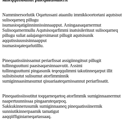
Namminersorlutik Oqartussani ataanilu immikkoortortani aqutsisut
sulisoqarneq pillugu
isumasioqatigiinninnissinnaapput. Aningaasaqarnermut
Sulisoqarnermullu Aqutsisoqarfimmi inatsisilerituut sulisoqarneq
pillugu suliat aalajangersimasut pillugit aqutsisunik
aqqutissiuussisinnaapput
isumasioqateqarlutilllu.
Pineqaatissiinissamut periarfissat assigiinngitsut pillugit
tullinnguuttuni paasisaqarsinnaavutit. Assimi
tullinnguuttumi pingasunik teqeqqulimmi takutinneqarput illit
sulisitsisutut sulisumut atorfimminnik
sumiginnaasimasumut qisuariaateqarnissannut periarfissatit.
Pineqaatissiissutitut toqqarneqartoq atorfimmik sumiginnaanermut
naapertuunnissaa pingaaruteqarpoq.
Sakkukinnerusumik sumiginnaaneq pineqaatissiinermik
sunniutikinnerpaamik tamatigut
aaqqiiffiginiarneqartassaaq.