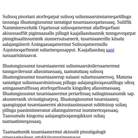
Sulisoq pisortani atorfeqarpat sulisoq suliunnaarsinniarneqartillugu
tassunga illuatungiusumut tamatigut tusarniaasoqartassaaq. Suliffik
Namminersorlutik Oqartussat sulisoqarnermut allaffeqarfiani
akisussaaffiit piginnaasallu pillugit kaajallaasitaannik tunngaveqarpat
pinngitsaaliissummik siunnersuisarnerit, tusarniaanerillu kiisalu
aalajangiinerit Aningaasaqarnermut Sulisoqarnermullu
Aqutsisoqarfimmit suliarineqassapput. Kaajallaasitaq
uani
nassaarisinnaavat.
Illuatungiusumut tusarniaanermi suliunnaarsitsilersaarnermut
tunngavilersuut allassimassaaq, taamatuttaaq sulisoq
illuatungiusumut tusarniaanerup nalaani suliartussanersoq. Matuma
saniatigut suliunnaarsitsinissaq pillugu aalajangiisoqassatillugu ulloq
aningaasarsiffissaq atorfeqarfissarlu kingulleq allassimassaaq.
Illuatungiusumut tusarniaanermut periarfissaq nalinginnaasumik sap.
akunneranik sivisutigisarpoq. Illuatungiusumut tusarniaaneq
qaangiuppat tusarniaanermi akissutaasinnaasut sulititsisup suliaq
pillugu paasinninneranut allannguinersut isummertoqassaaq.
Taassumalu kingorna aalajangiisoqanngikkuni suliaq
taamaatinneqassaaq.
Taamaattumik tusarniaanermut akissutit pissutigalugit
pineqaatissiineq artukkiinannginnerusoq